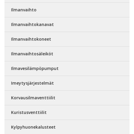
Ilmanvaihto
Ilmanvaihtokanavat
Ilmanvaihtokoneet
Ilmanvaihtosäleiköt
Ilmavesilämpöpumput
Imeytysjärjestelmät
Korvausilmaventtiilit
Kuristusventtiilit
Kylpyhuonekalusteet