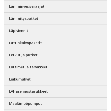
Lämminvesivaraajat
Lämmitysputket
Läpiviennit
Lattiakaivopaketit
Letkut ja putket
Liittimet ja tarvikkeet
Liukumuhvit
LVI-asennustarvikkeet
Maalämpöpumput