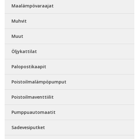
Maalämpövaraajat
Muhvit
Muut
Öljykattilat
Palopostikaapit
Poistoilmalämpöpumput
Poistoilmaventtiilit
Pumppuautomaatit
Sadevesiputket