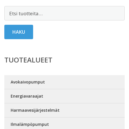
Etsi:
HAKU
TUOTEALUEET
Avokaivopumput
Energiavaraajat
Harmaavesijärjestelmät
Ilmalämpöpumput