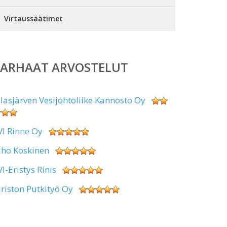
Virtaussäätimet
PARHAAT ARVOSTELUT
alasjärven Vesijohtoliike Kannosto Oy
VI Rinne Oy
uho Koskinen
VI-Eristys Rinis
iriston Putkityö Oy