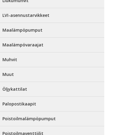
Liukumuhvit
LVI-asennustarvikkeet
Maalämpöpumput
Maalämpövaraajat
Muhvit
Muut
Öljykattilat
Palopostikaapit
Poistoilmalämpöpumput
Poistoilmaventtiilit