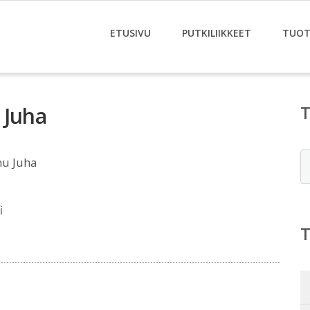
ETUSIVU
PUTKILIIKKEET
TUOT
 Juha
E
nu Juha
i