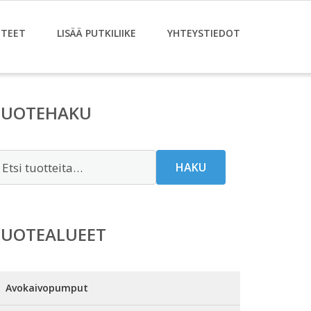
TEET
LISÄÄ PUTKILIIKE
YHTEYSTIEDOT
TUOTEHAKU
tsi:
HAKU
TUOTEALUEET
Avokaivopumput