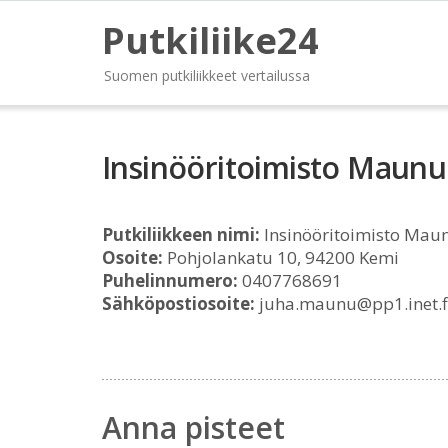
Putkiliike24
Suomen putkiliikkeet vertailussa
Insinööritoimisto Maunu
Putkiliikkeen nimi:
Insinööritoimisto Mau
Osoite:
Pohjolankatu 10, 94200 Kemi
Puhelinnumero:
0407768691
Sähköpostiosoite:
juha.maunu@pp1.inet.f
Anna pisteet