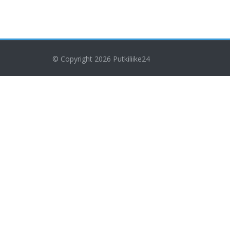
© Copyright 2026
Putkiliike24