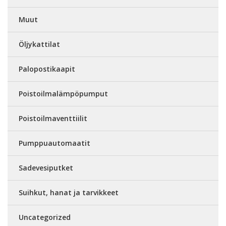
Muut
Öljykattilat
Palopostikaapit
Poistoilmalämpöpumput
Poistoilmaventtiilit
Pumppuautomaatit
Sadevesiputket
Suihkut, hanat ja tarvikkeet
Uncategorized