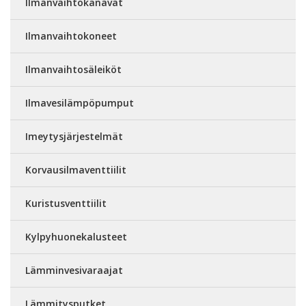
Ilmanvaihtokanavat
Ilmanvaihtokoneet
Ilmanvaihtosäleiköt
Ilmavesilämpöpumput
Imeytysjärjestelmät
Korvausilmaventtiilit
Kuristusventtiilit
Kylpyhuonekalusteet
Lämminvesivaraajat
Lämmitysputket