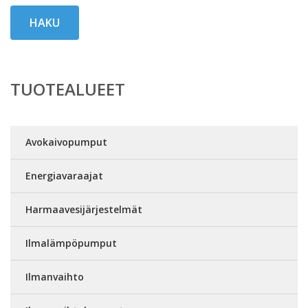
HAKU
TUOTEALUEET
Avokaivopumput
Energiavaraajat
Harmaavesijärjestelmät
Ilmalämpöpumput
Ilmanvaihto