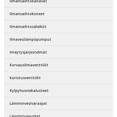
Ilmanvaihtokanavat
Ilmanvaihtokoneet
Ilmanvaihtosäleiköt
Ilmavesilämpöpumput
Imeytysjärjestelmät
Korvausilmaventtiilit
Kuristusventtiilit
Kylpyhuonekalusteet
Lämminvesivaraajat
Lämmitysputket