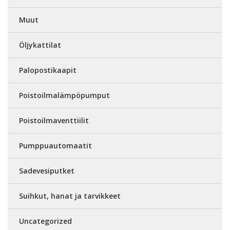
Muut
Öljykattilat
Palopostikaapit
Poistoilmalämpöpumput
Poistoilmaventtiilit
Pumppuautomaatit
Sadevesiputket
Suihkut, hanat ja tarvikkeet
Uncategorized