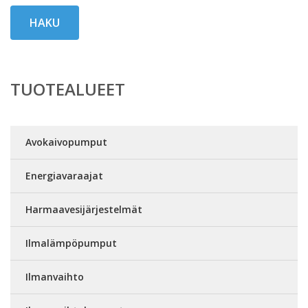
HAKU
TUOTEALUEET
Avokaivopumput
Energiavaraajat
Harmaavesijärjestelmät
Ilmalämpöpumput
Ilmanvaihto