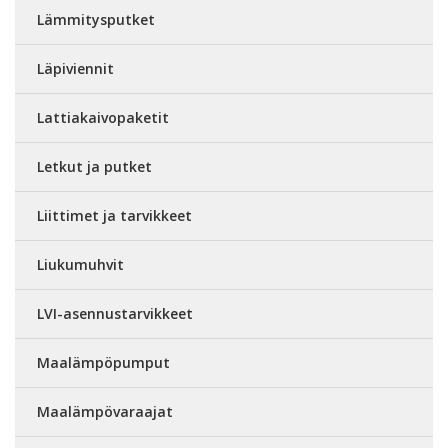
Lämmitysputket
Läpiviennit
Lattiakaivopaketit
Letkut ja putket
Liittimet ja tarvikkeet
Liukumuhvit
LVI-asennustarvikkeet
Maalämpöpumput
Maalämpövaraajat