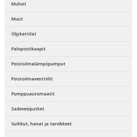
Muhvit
Muut
Öljykattilat
Palopostikaapit
Poistoilmalämpöpumput
Poistoilmaventtiilit
Pumppuautomaatit
Sadevesiputket
Suihkut, hanat ja tarvikkeet