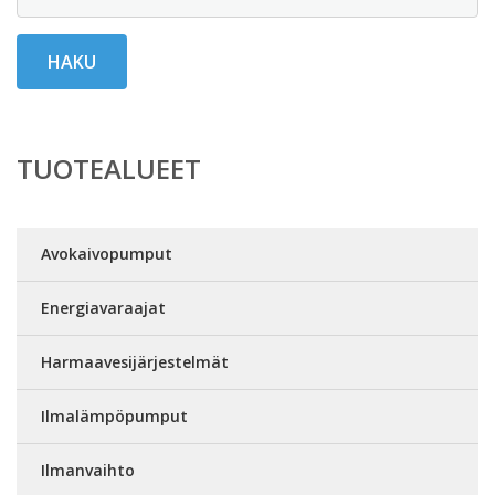
HAKU
TUOTEALUEET
Avokaivopumput
Energiavaraajat
Harmaavesijärjestelmät
Ilmalämpöpumput
Ilmanvaihto