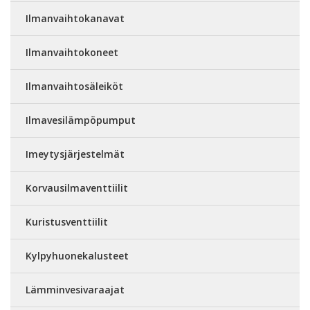
Ilmanvaihtokanavat
Ilmanvaihtokoneet
Ilmanvaihtosäleiköt
Ilmavesilämpöpumput
Imeytysjärjestelmät
Korvausilmaventtiilit
Kuristusventtiilit
Kylpyhuonekalusteet
Lämminvesivaraajat