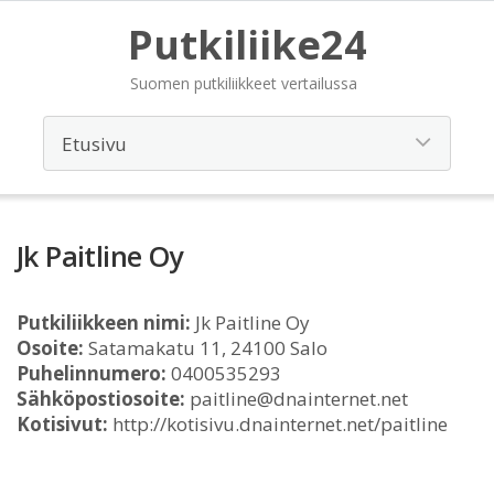
Putkiliike24
Suomen putkiliikkeet vertailussa
Jk Paitline Oy
Putkiliikkeen nimi:
Jk Paitline Oy
Osoite:
Satamakatu 11, 24100 Salo
Puhelinnumero:
0400535293
Sähköpostiosoite:
paitline@dnainternet.net
Kotisivut:
http://kotisivu.dnainternet.net/paitline