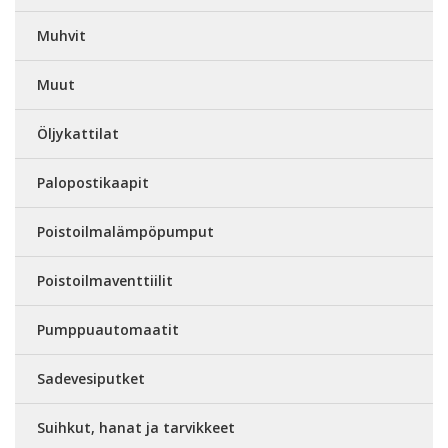
Muhvit
Muut
Öljykattilat
Palopostikaapit
Poistoilmalämpöpumput
Poistoilmaventtiilit
Pumppuautomaatit
Sadevesiputket
Suihkut, hanat ja tarvikkeet