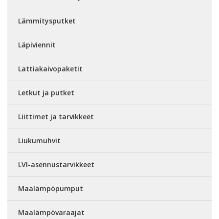
Lämmitysputket
Läpiviennit
Lattiakaivopaketit
Letkut ja putket
Liittimet ja tarvikkeet
Liukumuhvit
LVI-asennustarvikkeet
Maalämpöpumput
Maalämpövaraajat