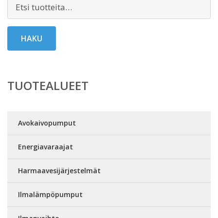
Etsi:
HAKU
TUOTEALUEET
Avokaivopumput
Energiavaraajat
Harmaavesijärjestelmät
Ilmalämpöpumput