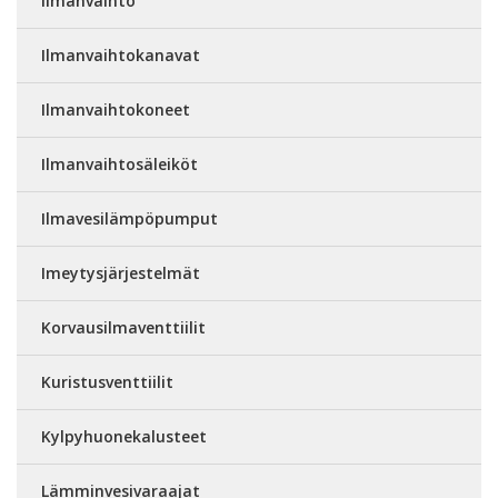
Ilmanvaihto
Ilmanvaihtokanavat
Ilmanvaihtokoneet
Ilmanvaihtosäleiköt
Ilmavesilämpöpumput
Imeytysjärjestelmät
Korvausilmaventtiilit
Kuristusventtiilit
Kylpyhuonekalusteet
Lämminvesivaraajat