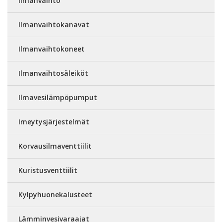
Ilmanvaihto
Ilmanvaihtokanavat
Ilmanvaihtokoneet
Ilmanvaihtosäleiköt
Ilmavesilämpöpumput
Imeytysjärjestelmät
Korvausilmaventtiilit
Kuristusventtiilit
Kylpyhuonekalusteet
Lämminvesivaraajat