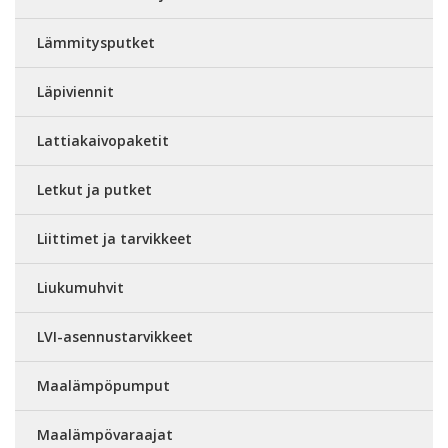
Lämmitysputket
Läpiviennit
Lattiakaivopaketit
Letkut ja putket
Liittimet ja tarvikkeet
Liukumuhvit
LVI-asennustarvikkeet
Maalämpöpumput
Maalämpövaraajat