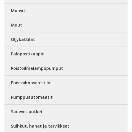
Muhvit
Muut
Öljykattilat
Palopostikaapit
Poistoilmalämpöpumput
Poistoilmaventtiilit
Pumppuautomaatit
Sadevesiputket
Suihkut, hanat ja tarvikkeet