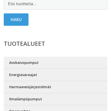
Etsi:
HAKU
TUOTEALUEET
Avokaivopumput
Energiavaraajat
Harmaavesijärjestelmät
Ilmalämpöpumput