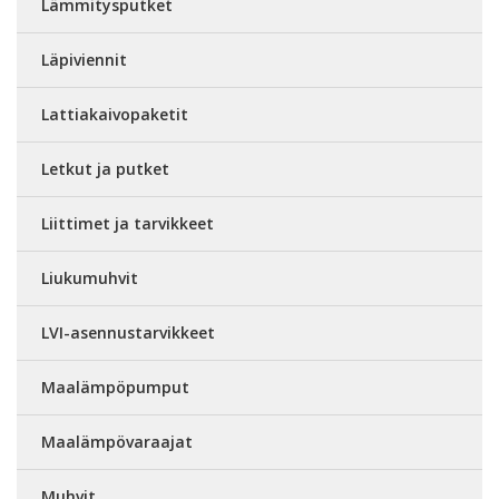
Lämmitysputket
Läpiviennit
Lattiakaivopaketit
Letkut ja putket
Liittimet ja tarvikkeet
Liukumuhvit
LVI-asennustarvikkeet
Maalämpöpumput
Maalämpövaraajat
Muhvit