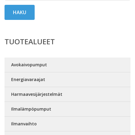
HAKU
TUOTEALUEET
Avokaivopumput
Energiavaraajat
Harmaavesijärjestelmät
Ilmalämpöpumput
Ilmanvaihto