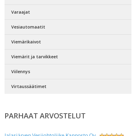
Varaajat
Vesiautomaatit
Viemärikaivot
Viemärit ja tarvikkeet
Viilennys
Virtaussäätimet
PARHAAT ARVOSTELUT
Jalasjärven Vesijohtoliike Kannosto Oy