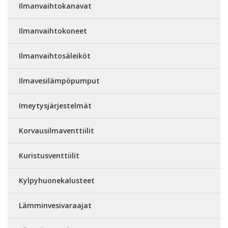
Ilmanvaihtokanavat
Ilmanvaihtokoneet
Ilmanvaihtosäleiköt
Ilmavesilämpöpumput
Imeytysjärjestelmät
Korvausilmaventtiilit
Kuristusventtiilit
Kylpyhuonekalusteet
Lämminvesivaraajat