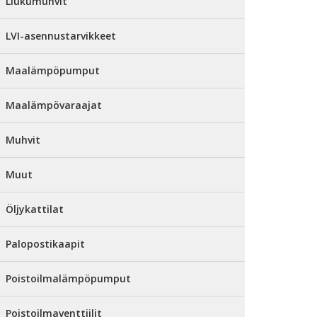
Liukumuhvit
LVI-asennustarvikkeet
Maalämpöpumput
Maalämpövaraajat
Muhvit
Muut
Öljykattilat
Palopostikaapit
Poistoilmalämpöpumput
Poistoilmaventtiilit