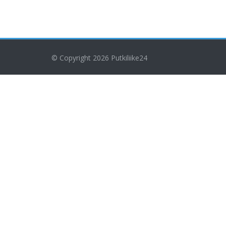
© Copyright 2026
Putkiliike24