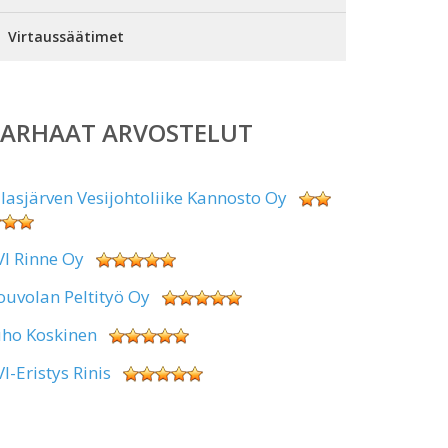
Virtaussäätimet
PARHAAT ARVOSTELUT
alasjärven Vesijohtoliike Kannosto Oy
VI Rinne Oy
ouvolan Peltityö Oy
uho Koskinen
VI-Eristys Rinis