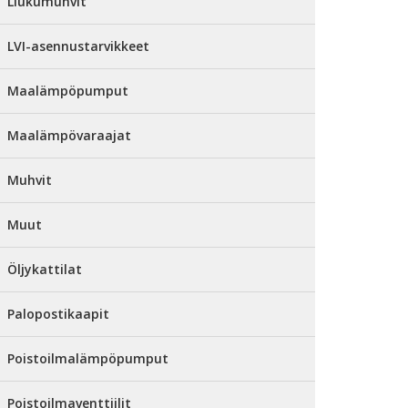
Liukumuhvit
LVI-asennustarvikkeet
Maalämpöpumput
Maalämpövaraajat
Muhvit
Muut
Öljykattilat
Palopostikaapit
Poistoilmalämpöpumput
Poistoilmaventtiilit