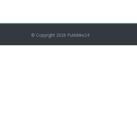
© Copyright 2026
Putkiliike24