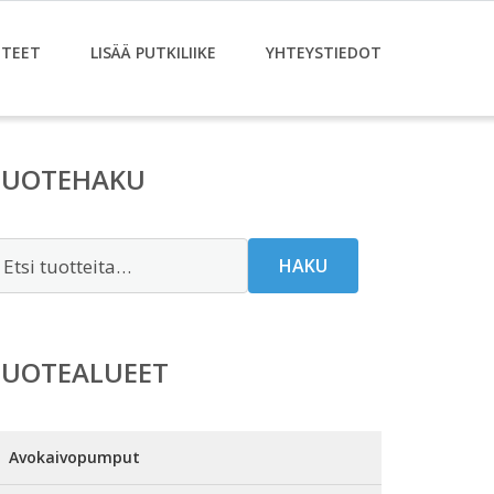
TEET
LISÄÄ PUTKILIIKE
YHTEYSTIEDOT
TUOTEHAKU
tsi:
HAKU
TUOTEALUEET
Avokaivopumput