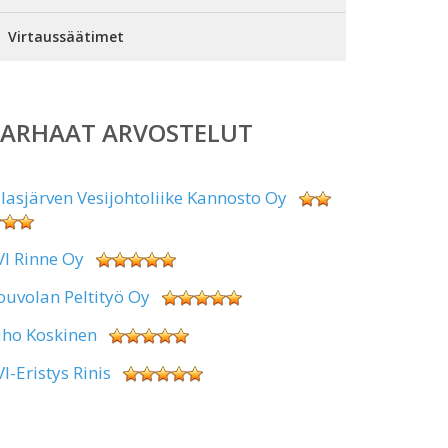
Virtaussäätimet
PARHAAT ARVOSTELUT
alasjärven Vesijohtoliike Kannosto Oy
VI Rinne Oy
ouvolan Peltityö Oy
uho Koskinen
VI-Eristys Rinis