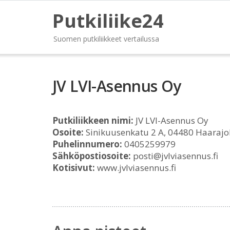
Putkiliike24
Suomen putkiliikkeet vertailussa
JV LVI-Asennus Oy
Putkiliikkeen nimi:
JV LVI-Asennus Oy
Osoite:
Sinikuusenkatu 2 A, 04480 Haarajo
Puhelinnumero:
0405259979
Sähköpostiosoite:
posti@jvlviasennus.fi
Kotisivut:
www.jvlviasennus.fi