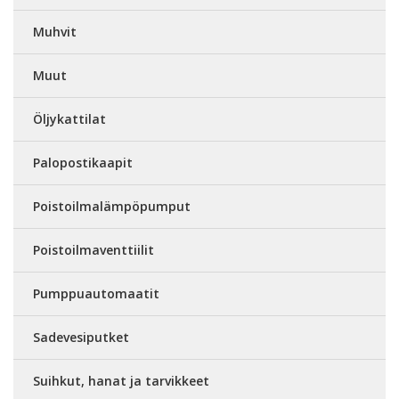
Muhvit
Muut
Öljykattilat
Palopostikaapit
Poistoilmalämpöpumput
Poistoilmaventtiilit
Pumppuautomaatit
Sadevesiputket
Suihkut, hanat ja tarvikkeet