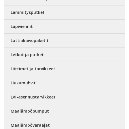
Lämmitysputket
Läpiviennit
Lattiakaivopaketit
Letkut ja putket
Liittimet ja tarvikkeet
Liukumuhvit
LVI-asennustarvikkeet
Maalämpöpumput
Maalämpövaraajat