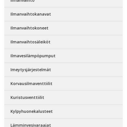
Ilmanvaihto
Ilmanvaihtokanavat
Ilmanvaihtokoneet
Ilmanvaihtosäleiköt
Ilmavesilämpöpumput
Imeytysjärjestelmät
Korvausilmaventtiilit
Kuristusventtiilit
Kylpyhuonekalusteet
Lämminvesivaraajat