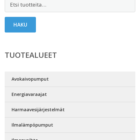
Etsi:
HAKU
TUOTEALUEET
Avokaivopumput
Energiavaraajat
Harmaavesijärjestelmät
Ilmalämpöpumput