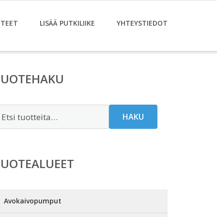
TEET
LISÄÄ PUTKILIIKE
YHTEYSTIEDOT
TUOTEHAKU
tsi:
HAKU
TUOTEALUEET
Avokaivopumput