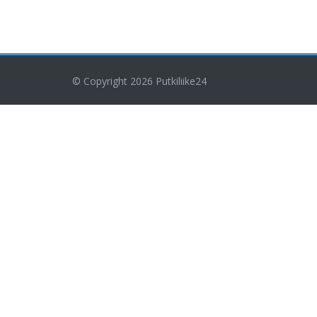
© Copyright 2026
Putkiliike24