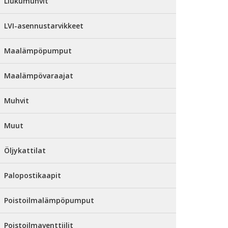
Liukumuhvit
LVI-asennustarvikkeet
Maalämpöpumput
Maalämpövaraajat
Muhvit
Muut
Öljykattilat
Palopostikaapit
Poistoilmalämpöpumput
Poistoilmaventtiilit