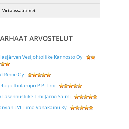
Virtaussäätimet
PARHAAT ARVOSTELUT
alasjärven Vesijohtoliike Kannosto Oy
VI Rinne Oy
ehopoltinlämpö P.P. Tmi
VI-asennusliike Tmi Jarno Salmi
arvian LVI Timo Vähäkainu Ky