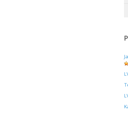
J
L
T
L
K