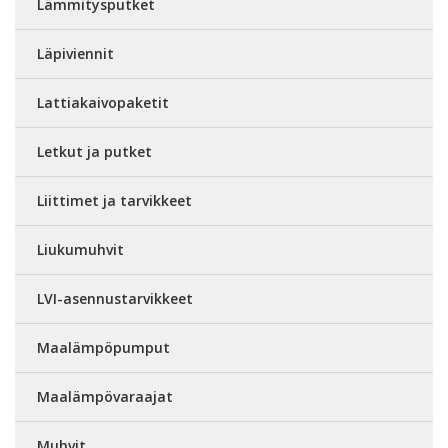
Lämmitysputket
Läpiviennit
Lattiakaivopaketit
Letkut ja putket
Liittimet ja tarvikkeet
Liukumuhvit
LVI-asennustarvikkeet
Maalämpöpumput
Maalämpövaraajat
Muhvit