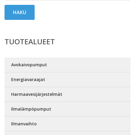
HAKU
TUOTEALUEET
Avokaivopumput
Energiavaraajat
Harmaavesijärjestelmät
Ilmalämpöpumput
Ilmanvaihto