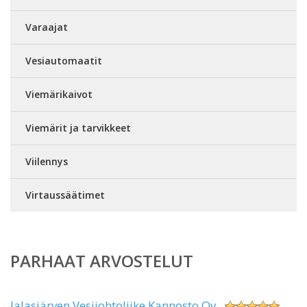
Varaajat
Vesiautomaatit
Viemärikaivot
Viemärit ja tarvikkeet
Viilennys
Virtaussäätimet
PARHAAT ARVOSTELUT
Jalasjärven Vesijohtoliike Kannosto Oy