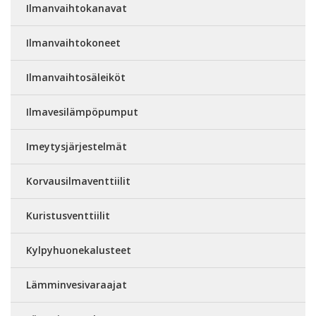
Ilmanvaihtokanavat
Ilmanvaihtokoneet
Ilmanvaihtosäleiköt
Ilmavesilämpöpumput
Imeytysjärjestelmät
Korvausilmaventtiilit
Kuristusventtiilit
Kylpyhuonekalusteet
Lämminvesivaraajat