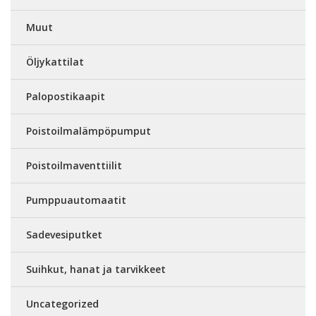
Muut
Öljykattilat
Palopostikaapit
Poistoilmalämpöpumput
Poistoilmaventtiilit
Pumppuautomaatit
Sadevesiputket
Suihkut, hanat ja tarvikkeet
Uncategorized