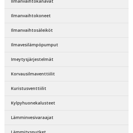
Ilmanvaihtokanavat
Ilmanvaihtokoneet
Ilmanvaihtosäleiköt
Ilmavesilämpöpumput
Imeytysjärjestelmät
Korvausilmaventtiilit
Kuristusventtiilit
Kylpyhuonekalusteet
Lämminvesivaraajat
Lämmitysputket