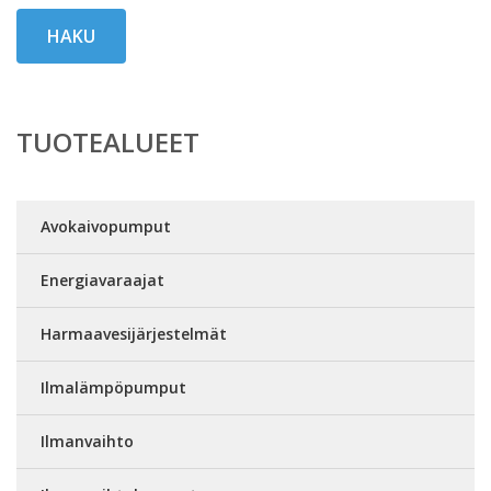
HAKU
TUOTEALUEET
Avokaivopumput
Energiavaraajat
Harmaavesijärjestelmät
Ilmalämpöpumput
Ilmanvaihto