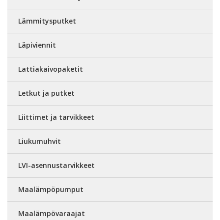
Lämmitysputket
Läpiviennit
Lattiakaivopaketit
Letkut ja putket
Liittimet ja tarvikkeet
Liukumuhvit
LVI-asennustarvikkeet
Maalämpöpumput
Maalämpövaraajat