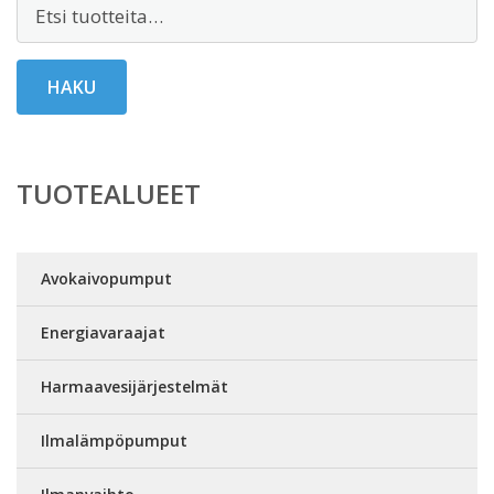
Etsi:
HAKU
TUOTEALUEET
Avokaivopumput
Energiavaraajat
Harmaavesijärjestelmät
Ilmalämpöpumput