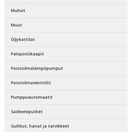
Muhvit
Muut
Öljykattilat
Palopostikaapit
Poistoilmalämpöpumput
Poistoilmaventtiilit
Pumppuautomaatit
Sadevesiputket
Suihkut, hanat ja tarvikkeet