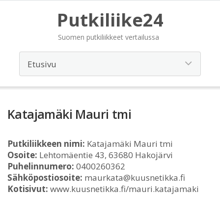
Putkiliike24
Suomen putkiliikkeet vertailussa
Katajamäki Mauri tmi
Putkiliikkeen nimi:
Katajamäki Mauri tmi
Osoite:
Lehtomäentie 43, 63680 Hakojärvi
Puhelinnumero:
0400260362
Sähköpostiosoite:
maurkata@kuusnetikka.fi
Kotisivut:
www.kuusnetikka.fi/mauri.katajamaki