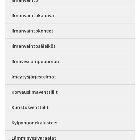
Ilmanvaihto
Ilmanvaihtokanavat
Ilmanvaihtokoneet
Ilmanvaihtosäleiköt
Ilmavesilämpöpumput
Imeytysjärjestelmät
Korvausilmaventtiilit
Kuristusventtiilit
Kylpyhuonekalusteet
Lämminvesivaraajat