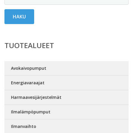
HAKU
TUOTEALUEET
Avokaivopumput
Energiavaraajat
Harmaavesijärjestelmät
Ilmalämpöpumput
Ilmanvaihto