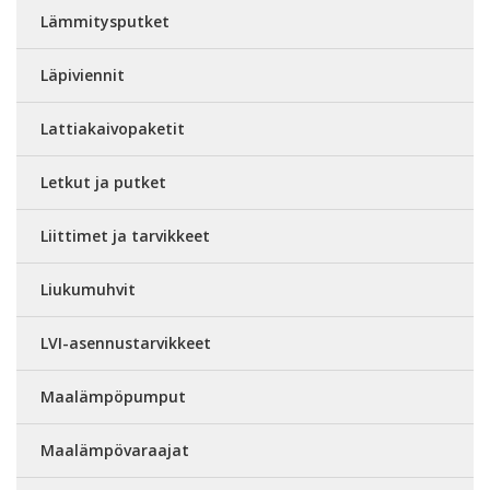
Lämmitysputket
Läpiviennit
Lattiakaivopaketit
Letkut ja putket
Liittimet ja tarvikkeet
Liukumuhvit
LVI-asennustarvikkeet
Maalämpöpumput
Maalämpövaraajat