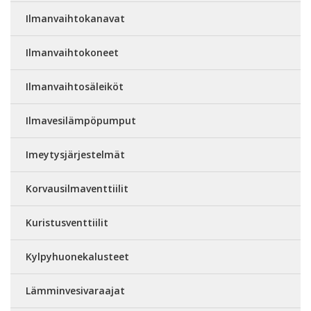
Ilmanvaihtokanavat
Ilmanvaihtokoneet
Ilmanvaihtosäleiköt
Ilmavesilämpöpumput
Imeytysjärjestelmät
Korvausilmaventtiilit
Kuristusventtiilit
Kylpyhuonekalusteet
Lämminvesivaraajat