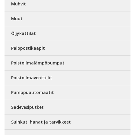
Muhvit
Muut
Öljykattilat
Palopostikaapit
Poistoilmalämpöpumput
Poistoilmaventtiilit
Pumppuautomaatit
Sadevesiputket
Suihkut, hanat ja tarvikkeet