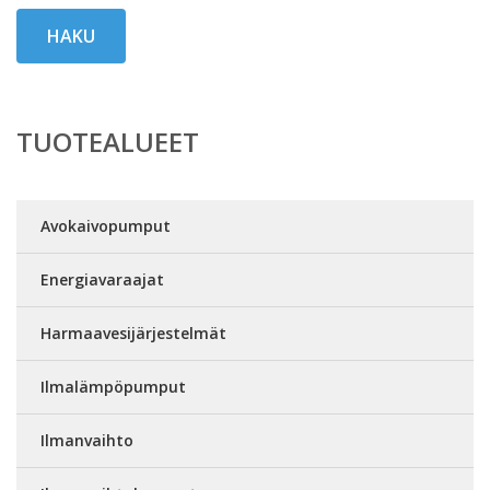
HAKU
TUOTEALUEET
Avokaivopumput
Energiavaraajat
Harmaavesijärjestelmät
Ilmalämpöpumput
Ilmanvaihto