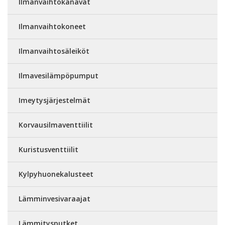
Ilmanvaihtokanavat
Ilmanvaihtokoneet
Ilmanvaihtosäleiköt
Ilmavesilämpöpumput
Imeytysjärjestelmät
Korvausilmaventtiilit
Kuristusventtiilit
Kylpyhuonekalusteet
Lämminvesivaraajat
Lämmitysputket