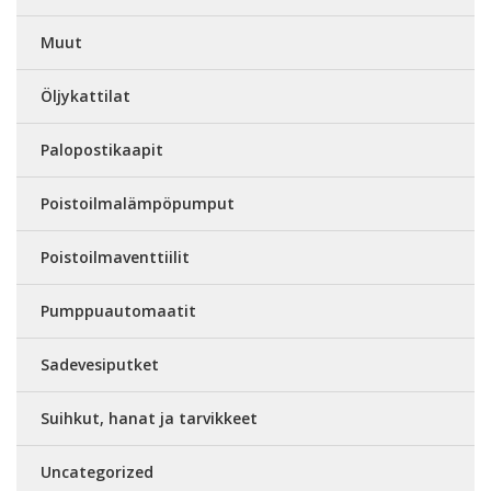
Muut
Öljykattilat
Palopostikaapit
Poistoilmalämpöpumput
Poistoilmaventtiilit
Pumppuautomaatit
Sadevesiputket
Suihkut, hanat ja tarvikkeet
Uncategorized