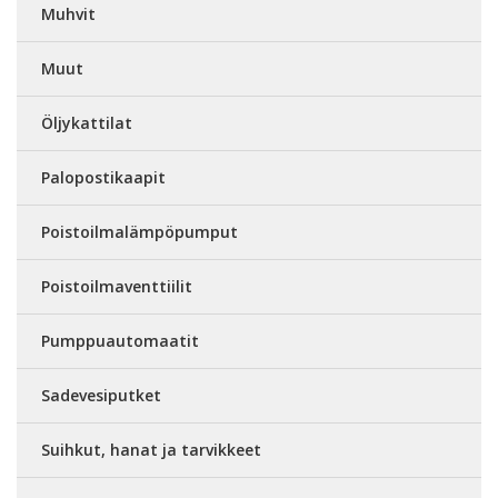
Muhvit
Muut
Öljykattilat
Palopostikaapit
Poistoilmalämpöpumput
Poistoilmaventtiilit
Pumppuautomaatit
Sadevesiputket
Suihkut, hanat ja tarvikkeet