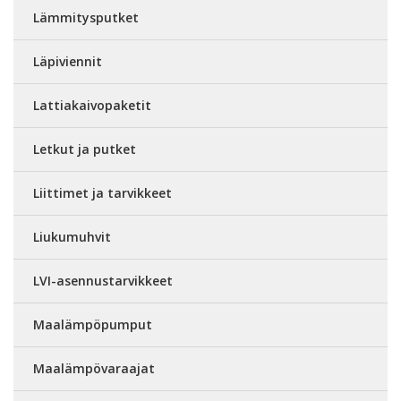
Lämmitysputket
Läpiviennit
Lattiakaivopaketit
Letkut ja putket
Liittimet ja tarvikkeet
Liukumuhvit
LVI-asennustarvikkeet
Maalämpöpumput
Maalämpövaraajat