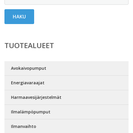
HAKU
TUOTEALUEET
Avokaivopumput
Energiavaraajat
Harmaavesijärjestelmät
Ilmalämpöpumput
Ilmanvaihto