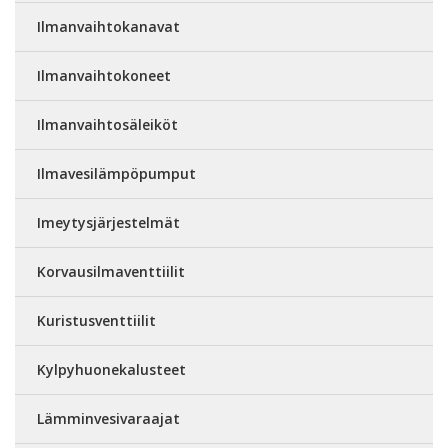
Ilmanvaihtokanavat
Ilmanvaihtokoneet
Ilmanvaihtosäleiköt
Ilmavesilämpöpumput
Imeytysjärjestelmät
Korvausilmaventtiilit
Kuristusventtiilit
Kylpyhuonekalusteet
Lämminvesivaraajat