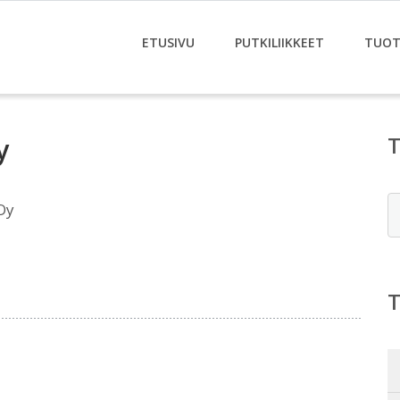
ETUSIVU
PUTKILIIKKEET
TUOT
y
E
Oy