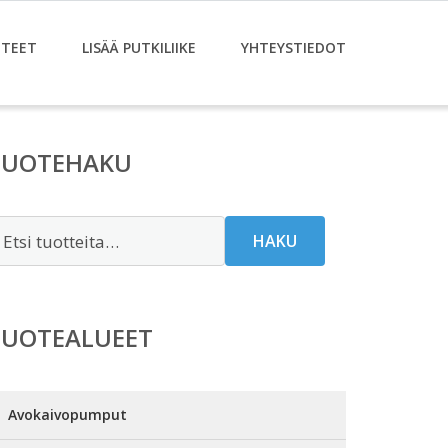
TEET
LISÄÄ PUTKILIIKE
YHTEYSTIEDOT
TUOTEHAKU
tsi:
HAKU
TUOTEALUEET
Avokaivopumput