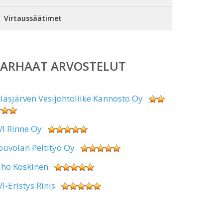
Virtaussäätimet
PARHAAT ARVOSTELUT
alasjärven Vesijohtoliike Kannosto Oy
VI Rinne Oy
ouvolan Peltityö Oy
uho Koskinen
VI-Eristys Rinis