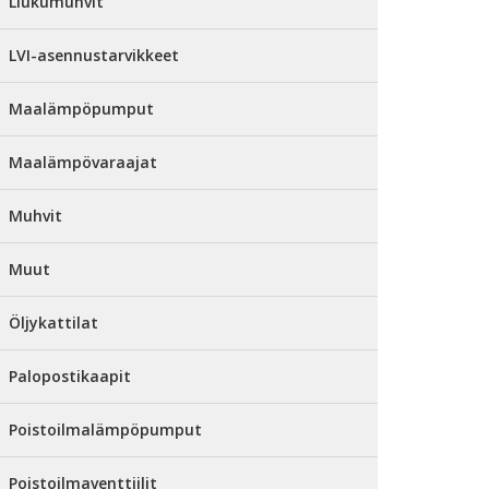
Liukumuhvit
LVI-asennustarvikkeet
Maalämpöpumput
Maalämpövaraajat
Muhvit
Muut
Öljykattilat
Palopostikaapit
Poistoilmalämpöpumput
Poistoilmaventtiilit