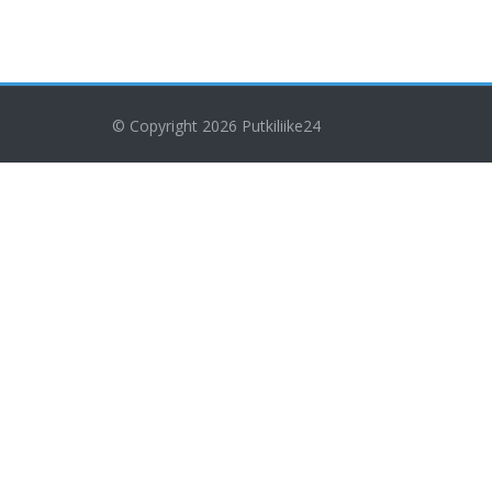
© Copyright 2026
Putkiliike24