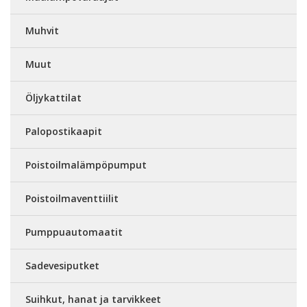
Muhvit
Muut
Öljykattilat
Palopostikaapit
Poistoilmalämpöpumput
Poistoilmaventtiilit
Pumppuautomaatit
Sadevesiputket
Suihkut, hanat ja tarvikkeet