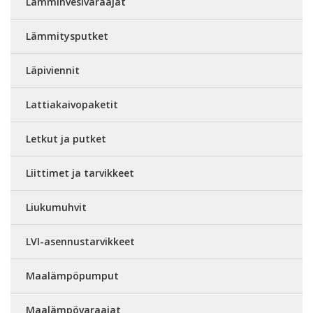
Lämminvesivaraajat
Lämmitysputket
Läpiviennit
Lattiakaivopaketit
Letkut ja putket
Liittimet ja tarvikkeet
Liukumuhvit
LVI-asennustarvikkeet
Maalämpöpumput
Maalämpövaraajat