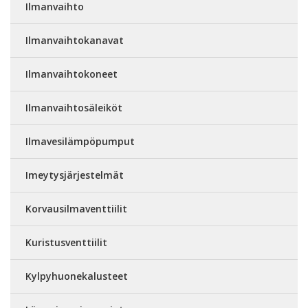
Ilmanvaihto
Ilmanvaihtokanavat
Ilmanvaihtokoneet
Ilmanvaihtosäleiköt
Ilmavesilämpöpumput
Imeytysjärjestelmät
Korvausilmaventtiilit
Kuristusventtiilit
Kylpyhuonekalusteet