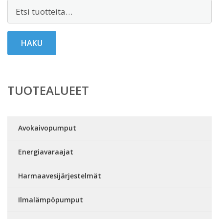
Etsi:
HAKU
TUOTEALUEET
Avokaivopumput
Energiavaraajat
Harmaavesijärjestelmät
Ilmalämpöpumput