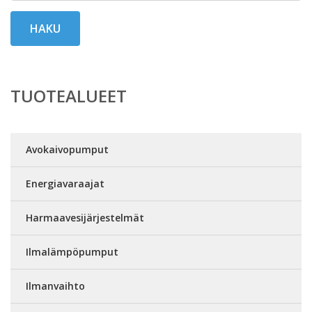
HAKU
TUOTEALUEET
Avokaivopumput
Energiavaraajat
Harmaavesijärjestelmät
Ilmalämpöpumput
Ilmanvaihto