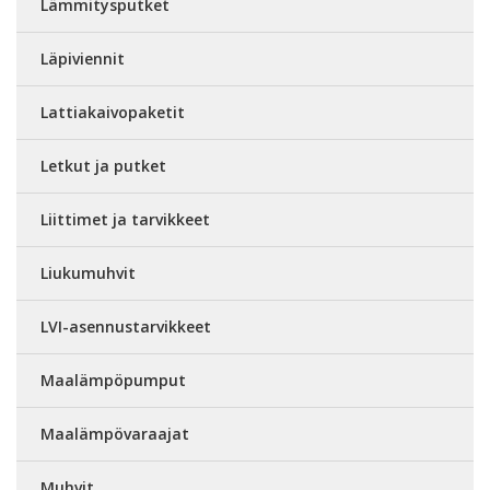
Lämmitysputket
Läpiviennit
Lattiakaivopaketit
Letkut ja putket
Liittimet ja tarvikkeet
Liukumuhvit
LVI-asennustarvikkeet
Maalämpöpumput
Maalämpövaraajat
Muhvit