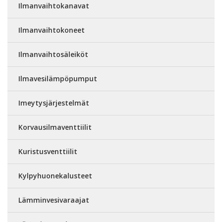
Ilmanvaihtokanavat
Ilmanvaihtokoneet
Ilmanvaihtosäleiköt
Ilmavesilämpöpumput
Imeytysjärjestelmät
Korvausilmaventtiilit
Kuristusventtiilit
Kylpyhuonekalusteet
Lämminvesivaraajat