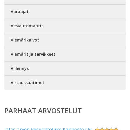
Varaajat
Vesiautomaatit
Viemärikaivot
Viemärit ja tarvikkeet
Viilennys
Virtaussäätimet
PARHAAT ARVOSTELUT
Jalasjärven Vesijohtoliike Kannosto Oy