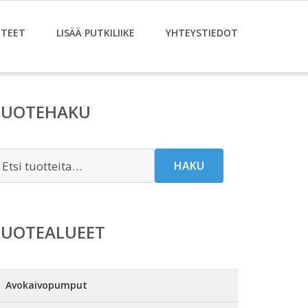
TEET
LISÄÄ PUTKILIIKE
YHTEYSTIEDOT
TUOTEHAKU
tsi:
HAKU
TUOTEALUEET
Avokaivopumput