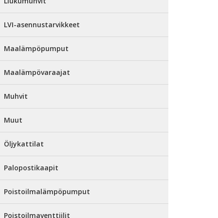
Liukumuhvit
LVI-asennustarvikkeet
Maalämpöpumput
Maalämpövaraajat
Muhvit
Muut
Öljykattilat
Palopostikaapit
Poistoilmalämpöpumput
Poistoilmaventtiilit