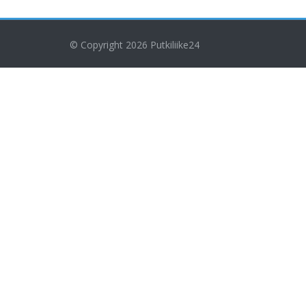
© Copyright 2026
Putkiliike24