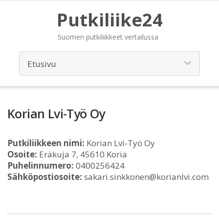
Putkiliike24
Suomen putkiliikkeet vertailussa
Korian Lvi-Työ Oy
Putkiliikkeen nimi:
Korian Lvi-Työ Oy
Osoite:
Eräkuja 7, 45610 Koria
Puhelinnumero:
0400256424
Sähköpostiosoite:
sakari.sinkkonen@korianlvi.com