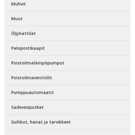
Muhvit
Muut
Öljykattilat
Palopostikaapit
Poistoilmalämpöpumput
Poistoilmaventtiilit
Pumppuautomaatit
Sadevesiputket
Suihkut, hanat ja tarvikkeet