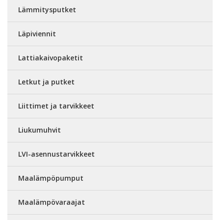
Lämmitysputket
Läpiviennit
Lattiakaivopaketit
Letkut ja putket
Liittimet ja tarvikkeet
Liukumuhvit
LVI-asennustarvikkeet
Maalämpöpumput
Maalämpövaraajat