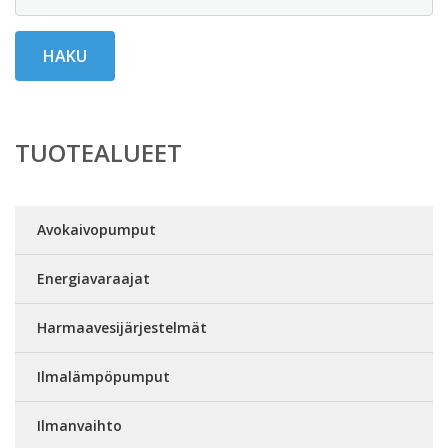
HAKU
TUOTEALUEET
Avokaivopumput
Energiavaraajat
Harmaavesijärjestelmät
Ilmalämpöpumput
Ilmanvaihto