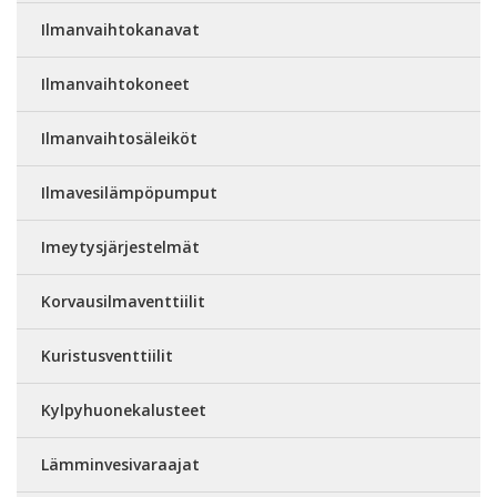
Ilmanvaihtokanavat
Ilmanvaihtokoneet
Ilmanvaihtosäleiköt
Ilmavesilämpöpumput
Imeytysjärjestelmät
Korvausilmaventtiilit
Kuristusventtiilit
Kylpyhuonekalusteet
Lämminvesivaraajat