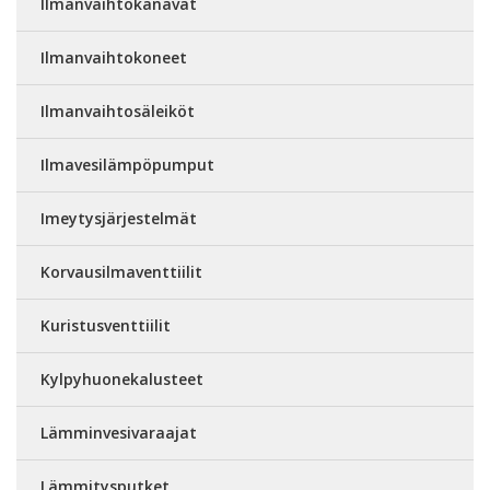
Ilmanvaihtokanavat
Ilmanvaihtokoneet
Ilmanvaihtosäleiköt
Ilmavesilämpöpumput
Imeytysjärjestelmät
Korvausilmaventtiilit
Kuristusventtiilit
Kylpyhuonekalusteet
Lämminvesivaraajat
Lämmitysputket