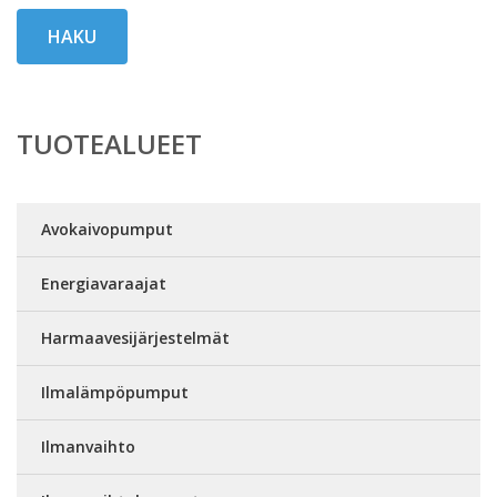
HAKU
TUOTEALUEET
Avokaivopumput
Energiavaraajat
Harmaavesijärjestelmät
Ilmalämpöpumput
Ilmanvaihto