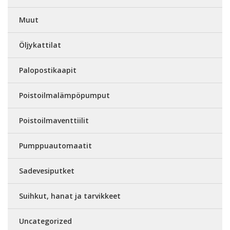
Muut
Öljykattilat
Palopostikaapit
Poistoilmalämpöpumput
Poistoilmaventtiilit
Pumppuautomaatit
Sadevesiputket
Suihkut, hanat ja tarvikkeet
Uncategorized