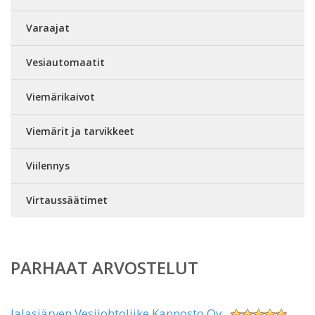
Varaajat
Vesiautomaatit
Viemärikaivot
Viemärit ja tarvikkeet
Viilennys
Virtaussäätimet
PARHAAT ARVOSTELUT
Jalasjärven Vesijohtoliike Kannosto Oy