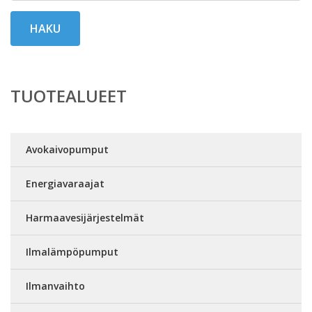
HAKU
TUOTEALUEET
Avokaivopumput
Energiavaraajat
Harmaavesijärjestelmät
Ilmalämpöpumput
Ilmanvaihto