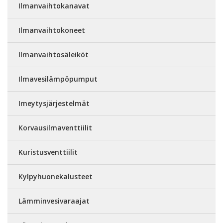
Ilmanvaihtokanavat
Ilmanvaihtokoneet
Ilmanvaihtosäleiköt
Ilmavesilämpöpumput
Imeytysjärjestelmät
Korvausilmaventtiilit
Kuristusventtiilit
Kylpyhuonekalusteet
Lämminvesivaraajat