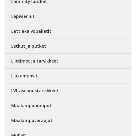
Lämmitysputket
Läpiviennit
Lattiakaivopaketit
Letkut ja putket
Liittimet ja tarvikkeet
Liukumuhvit
LVI-asennustarvikkeet
Maalämpöpumput
Maalämpövaraajat
Muhvit