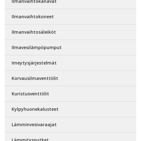
Ilmanvaihtokanavat
Ilmanvaihtokoneet
Ilmanvaihtosäleiköt
Ilmavesilämpöpumput
Imeytysjärjestelmät
Korvausilmaventtiilit
Kuristusventtiilit
Kylpyhuonekalusteet
Lämminvesivaraajat
Lämmitysputket