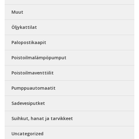
Muut
Öljykattilat
Palopostikaapit
Poistoilmalämpöpumput
Poistoilmaventtiilit
Pumppuautomaatit
Sadevesiputket
Suihkut, hanat ja tarvikkeet
Uncategorized