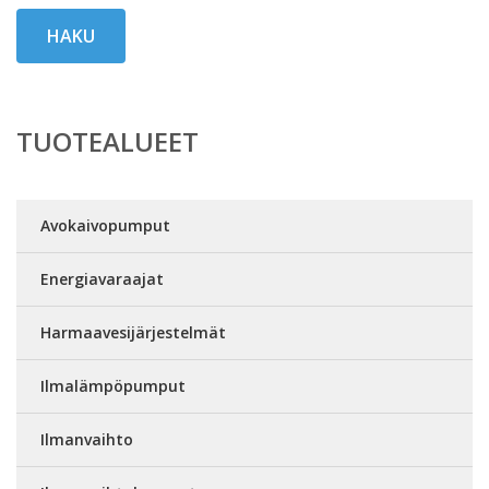
HAKU
TUOTEALUEET
Avokaivopumput
Energiavaraajat
Harmaavesijärjestelmät
Ilmalämpöpumput
Ilmanvaihto