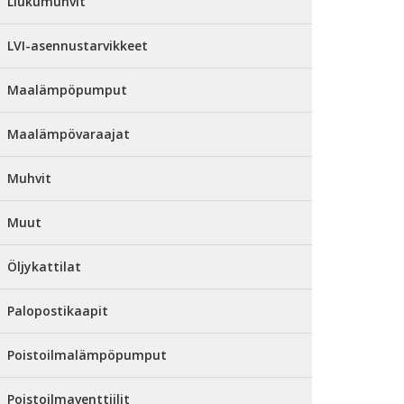
Liukumuhvit
LVI-asennustarvikkeet
Maalämpöpumput
Maalämpövaraajat
Muhvit
Muut
Öljykattilat
Palopostikaapit
Poistoilmalämpöpumput
Poistoilmaventtiilit