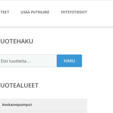
TEET
LISÄÄ PUTKILIIKE
YHTEYSTIEDOT
TUOTEHAKU
tsi:
HAKU
TUOTEALUEET
Avokaivopumput