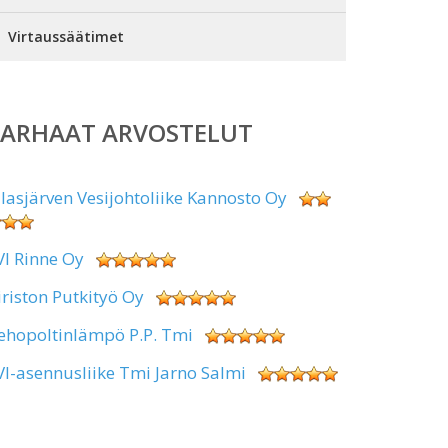
Virtaussäätimet
PARHAAT ARVOSTELUT
alasjärven Vesijohtoliike Kannosto Oy
VI Rinne Oy
iriston Putkityö Oy
ehopoltinlämpö P.P. Tmi
VI-asennusliike Tmi Jarno Salmi