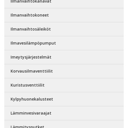
Ilmanvaihtokanavat
Ilmanvaihtokoneet
Ilmanvaihtosäleiköt
Ilmavesilämpöpumput
Imeytysjärjestelmät
Korvausilmaventtiilit
Kuristusventtiilit
Kylpyhuonekalusteet
Lämminvesivaraajat
Lämmitysputket