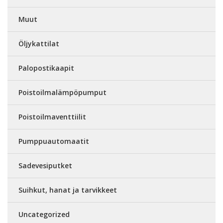
Muut
Öljykattilat
Palopostikaapit
Poistoilmalämpöpumput
Poistoilmaventtiilit
Pumppuautomaatit
Sadevesiputket
Suihkut, hanat ja tarvikkeet
Uncategorized