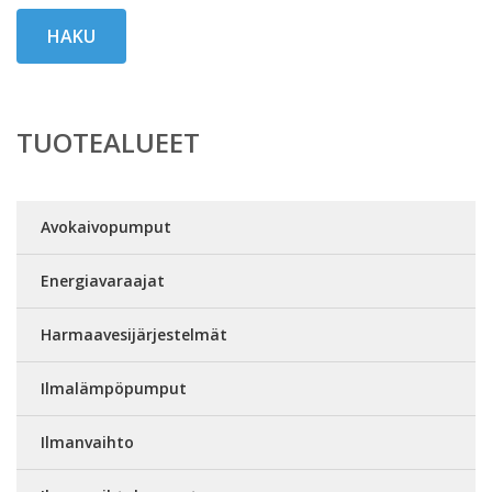
HAKU
TUOTEALUEET
Avokaivopumput
Energiavaraajat
Harmaavesijärjestelmät
Ilmalämpöpumput
Ilmanvaihto