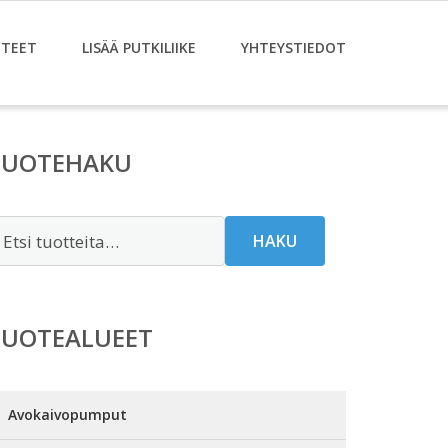
TEET
LISÄÄ PUTKILIIKE
YHTEYSTIEDOT
TUOTEHAKU
tsi:
HAKU
TUOTEALUEET
Avokaivopumput