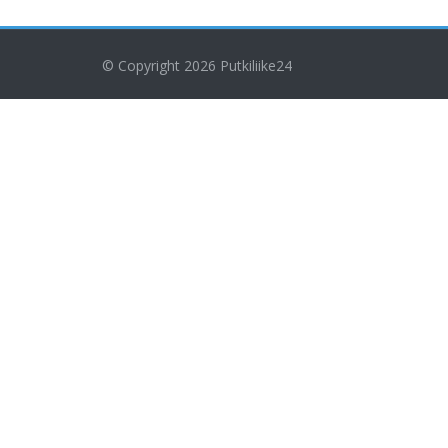
© Copyright 2026
Putkiliike24