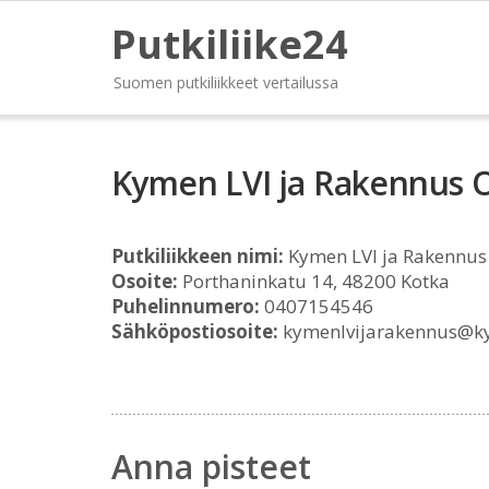
Putkiliike24
Suomen putkiliikkeet vertailussa
Kymen LVI ja Rakennus 
Putkiliikkeen nimi:
Kymen LVI ja Rakennus
Osoite:
Porthaninkatu 14, 48200 Kotka
Puhelinnumero:
0407154546
Sähköpostiosoite:
kymenlvijarakennus@k
Anna pisteet