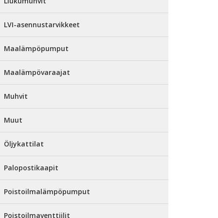
Liukumuhvit
LVI-asennustarvikkeet
Maalämpöpumput
Maalämpövaraajat
Muhvit
Muut
Öljykattilat
Palopostikaapit
Poistoilmalämpöpumput
Poistoilmaventtiilit