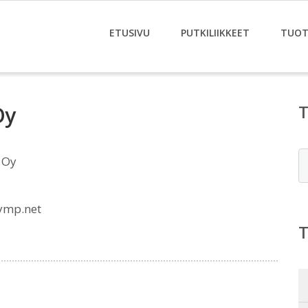
ETUSIVU
PUTKILIIKKEET
TUOT
Oy
E
 Oy
ymp.net