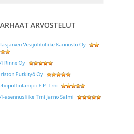
PARHAAT ARVOSTELUT
alasjärven Vesijohtoliike Kannosto Oy
VI Rinne Oy
iriston Putkityö Oy
ehopoltinlämpö P.P. Tmi
VI-asennusliike Tmi Jarno Salmi