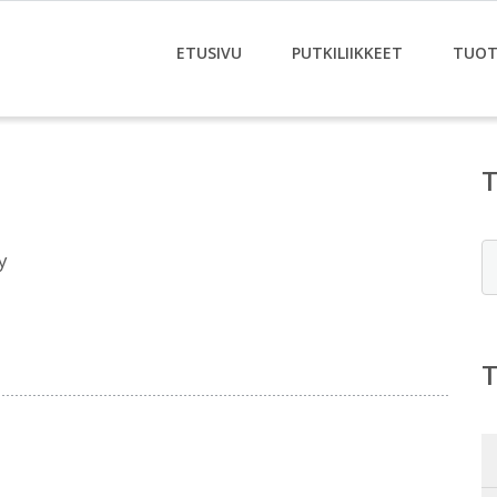
ETUSIVU
PUTKILIIKKEET
TUOT
E
y