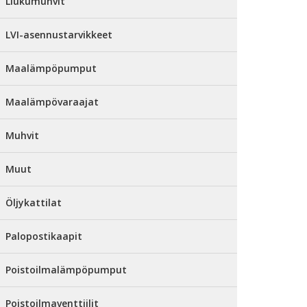
Liukumuhvit
LVI-asennustarvikkeet
Maalämpöpumput
Maalämpövaraajat
Muhvit
Muut
Öljykattilat
Palopostikaapit
Poistoilmalämpöpumput
Poistoilmaventtiilit