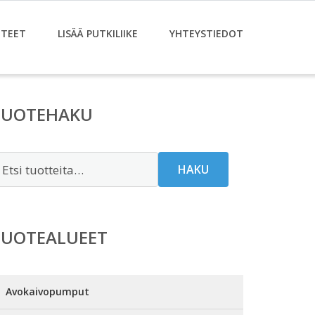
TEET
LISÄÄ PUTKILIIKE
YHTEYSTIEDOT
TUOTEHAKU
tsi:
HAKU
TUOTEALUEET
Avokaivopumput