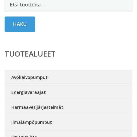
Etsi:
HAKU
TUOTEALUEET
Avokaivopumput
Energiavaraajat
Harmaavesijärjestelmät
Ilmalämpöpumput