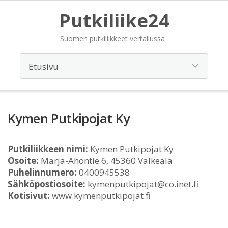
Putkiliike24
Suomen putkiliikkeet vertailussa
Kymen Putkipojat Ky
Putkiliikkeen nimi:
Kymen Putkipojat Ky
Osoite:
Marja-Ahontie 6, 45360 Valkeala
Puhelinnumero:
0400945538
Sähköpostiosoite:
kymenputkipojat@co.inet.fi
Kotisivut:
www.kymenputkipojat.fi