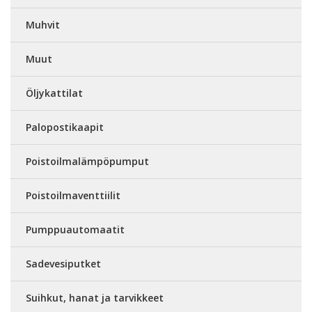
Muhvit
Muut
Öljykattilat
Palopostikaapit
Poistoilmalämpöpumput
Poistoilmaventtiilit
Pumppuautomaatit
Sadevesiputket
Suihkut, hanat ja tarvikkeet