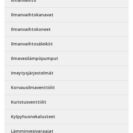
Ilmanvaihto
Ilmanvaihtokanavat
Ilmanvaihtokoneet
Ilmanvaihtosäleiköt
Ilmavesilämpöpumput
Imeytysjärjestelmät
Korvausilmaventtiilit
Kuristusventtiilit
Kylpyhuonekalusteet
Lämminvesivaraajat