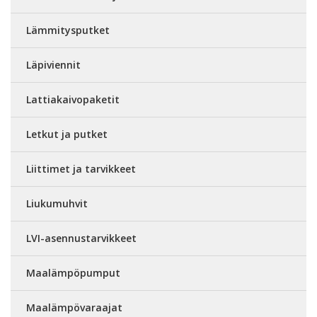
Lämmitysputket
Läpiviennit
Lattiakaivopaketit
Letkut ja putket
Liittimet ja tarvikkeet
Liukumuhvit
LVI-asennustarvikkeet
Maalämpöpumput
Maalämpövaraajat