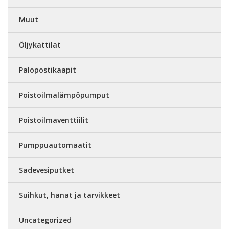
Muut
Öljykattilat
Palopostikaapit
Poistoilmalämpöpumput
Poistoilmaventtiilit
Pumppuautomaatit
Sadevesiputket
Suihkut, hanat ja tarvikkeet
Uncategorized