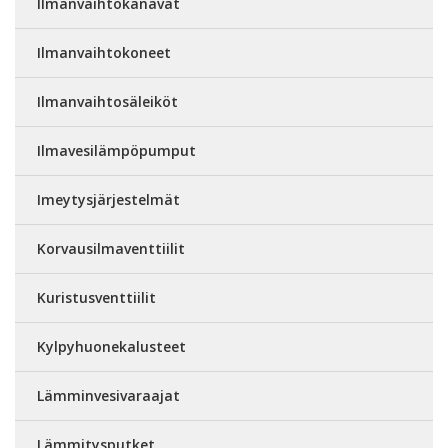
Ilmanvaihtokanavat
Ilmanvaihtokoneet
Ilmanvaihtosäleiköt
Ilmavesilämpöpumput
Imeytysjärjestelmät
Korvausilmaventtiilit
Kuristusventtiilit
Kylpyhuonekalusteet
Lämminvesivaraajat
Lämmitysputket