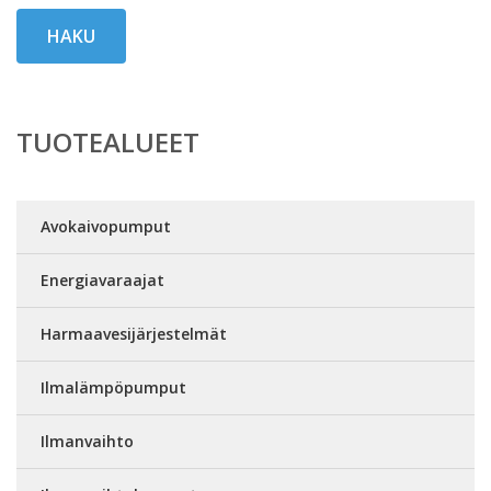
HAKU
TUOTEALUEET
Avokaivopumput
Energiavaraajat
Harmaavesijärjestelmät
Ilmalämpöpumput
Ilmanvaihto