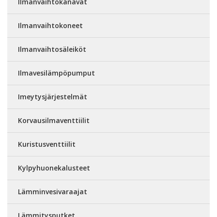
Ilmanvaihtokanavat
Ilmanvaihtokoneet
Ilmanvaihtosäleiköt
Ilmavesilämpöpumput
Imeytysjärjestelmät
Korvausilmaventtiilit
Kuristusventtiilit
Kylpyhuonekalusteet
Lämminvesivaraajat
Lämmitysputket