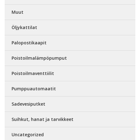
Muut
Öljykattilat
Palopostikaapit
Poistoilmalämpöpumput
Poistoilmaventtiilit
Pumppuautomaatit
Sadevesiputket
Suihkut, hanat ja tarvikkeet
Uncategorized