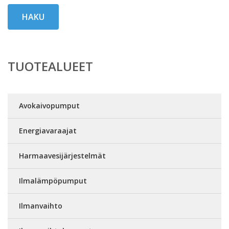
HAKU
TUOTEALUEET
Avokaivopumput
Energiavaraajat
Harmaavesijärjestelmät
Ilmalämpöpumput
Ilmanvaihto