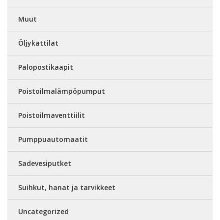
Muut
Öljykattilat
Palopostikaapit
Poistoilmalämpöpumput
Poistoilmaventtiilit
Pumppuautomaatit
Sadevesiputket
Suihkut, hanat ja tarvikkeet
Uncategorized