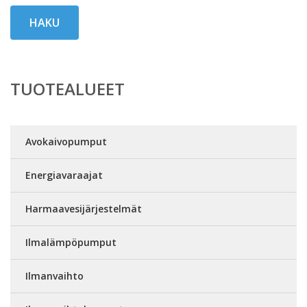
HAKU
TUOTEALUEET
Avokaivopumput
Energiavaraajat
Harmaavesijärjestelmät
Ilmalämpöpumput
Ilmanvaihto