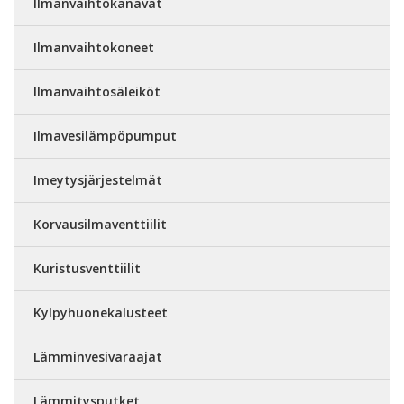
Ilmanvaihtokanavat
Ilmanvaihtokoneet
Ilmanvaihtosäleiköt
Ilmavesilämpöpumput
Imeytysjärjestelmät
Korvausilmaventtiilit
Kuristusventtiilit
Kylpyhuonekalusteet
Lämminvesivaraajat
Lämmitysputket