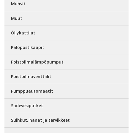
Muhvit
Muut
Öljykattilat
Palopostikaapit
Poistoilmalämpöpumput
Poistoilmaventtiilit
Pumppuautomaatit
Sadevesiputket
Suihkut, hanat ja tarvikkeet