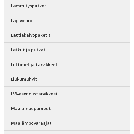
Lämmitysputket
Läpiviennit
Lattiakaivopaketit
Letkut ja putket
Liittimet ja tarvikkeet
Liukumuhvit
LVI-asennustarvikkeet
Maalämpöpumput
Maalämpövaraajat