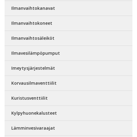
Ilmanvaihtokanavat
Ilmanvaihtokoneet
Ilmanvaihtosäleiköt
Ilmavesilämpöpumput
Imeytysjärjestelmät
Korvausilmaventtiilit
Kuristusventtiilit
Kylpyhuonekalusteet
Lämminvesivaraajat