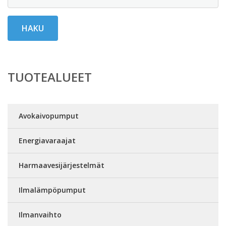
HAKU
TUOTEALUEET
Avokaivopumput
Energiavaraajat
Harmaavesijärjestelmät
Ilmalämpöpumput
Ilmanvaihto