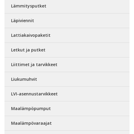
Lämmitysputket
Läpiviennit
Lattiakaivopaketit
Letkut ja putket
Liittimet ja tarvikkeet
Liukumuhvit
LVI-asennustarvikkeet
Maalämpöpumput
Maalämpövaraajat