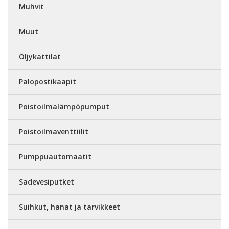
Muhvit
Muut
Öljykattilat
Palopostikaapit
Poistoilmalämpöpumput
Poistoilmaventtiilit
Pumppuautomaatit
Sadevesiputket
Suihkut, hanat ja tarvikkeet