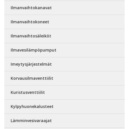
Ilmanvaihtokanavat
Ilmanvaihtokoneet
Ilmanvaihtosäleiköt
Ilmavesilämpöpumput
Imeytysjärjestelmät
Korvausilmaventtiilit
Kuristusventtiilit
Kylpyhuonekalusteet
Lämminvesivaraajat