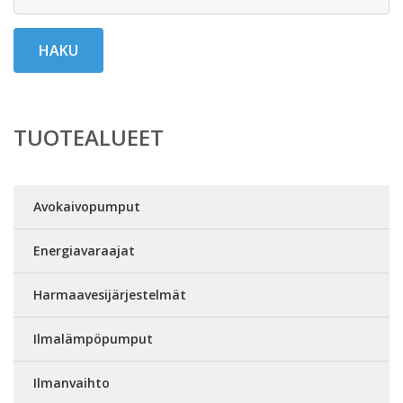
HAKU
TUOTEALUEET
Avokaivopumput
Energiavaraajat
Harmaavesijärjestelmät
Ilmalämpöpumput
Ilmanvaihto