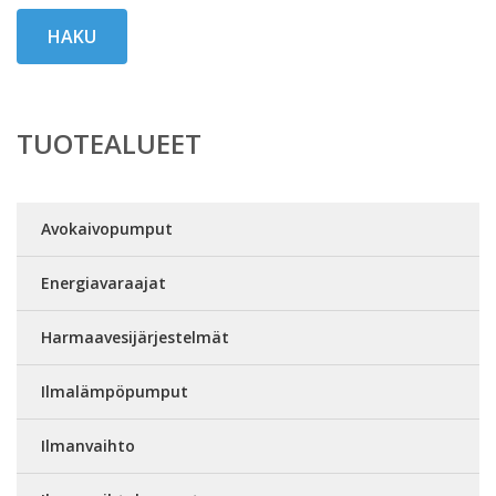
HAKU
TUOTEALUEET
Avokaivopumput
Energiavaraajat
Harmaavesijärjestelmät
Ilmalämpöpumput
Ilmanvaihto