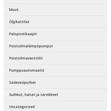
Muut
Öljykattilat
Palopostikaapit
Poistoilmalämpöpumput
Poistoilmaventtiilit
Pumppuautomaatit
Sadevesiputket
Suihkut, hanat ja tarvikkeet
Uncategorized