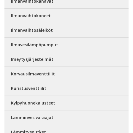
Ilmanvaihtokanavat
Ilmanvaihtokoneet
Ilmanvaihtosäleiköt
Ilmavesilämpöpumput
Imeytysjärjestelmät
Korvausilmaventtiilit
Kuristusventtiilit
Kylpyhuonekalusteet
Lämminvesivaraajat
Lämmitysputket