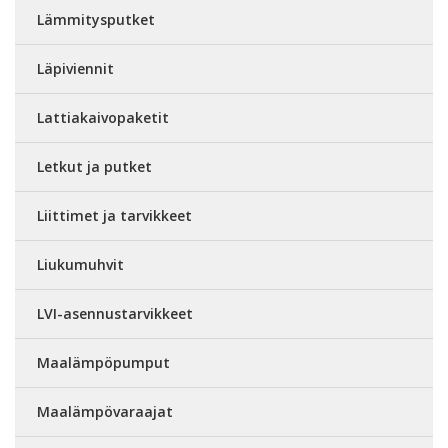
Lämmitysputket
Läpiviennit
Lattiakaivopaketit
Letkut ja putket
Liittimet ja tarvikkeet
Liukumuhvit
LVI-asennustarvikkeet
Maalämpöpumput
Maalämpövaraajat