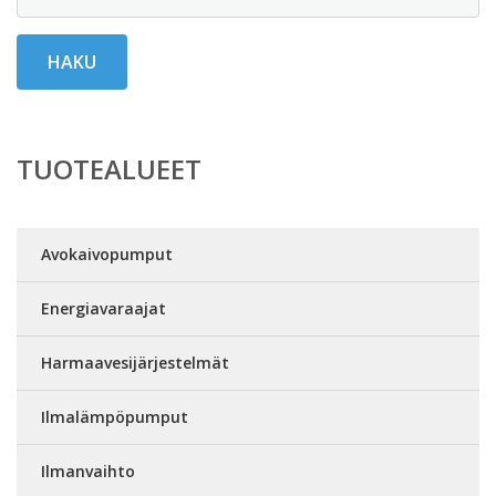
HAKU
TUOTEALUEET
Avokaivopumput
Energiavaraajat
Harmaavesijärjestelmät
Ilmalämpöpumput
Ilmanvaihto