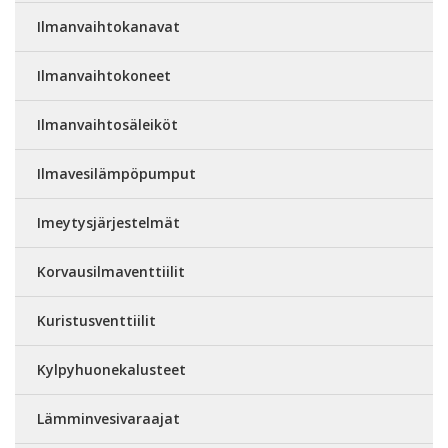
Ilmanvaihtokanavat
Ilmanvaihtokoneet
Ilmanvaihtosäleiköt
Ilmavesilämpöpumput
Imeytysjärjestelmät
Korvausilmaventtiilit
Kuristusventtiilit
Kylpyhuonekalusteet
Lämminvesivaraajat