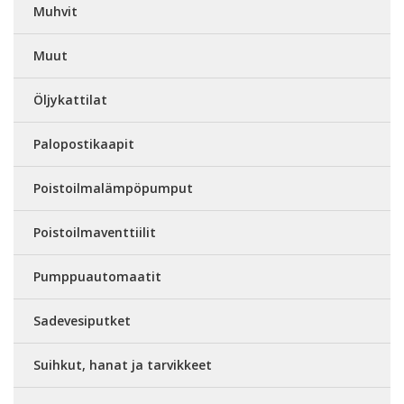
Muhvit
Muut
Öljykattilat
Palopostikaapit
Poistoilmalämpöpumput
Poistoilmaventtiilit
Pumppuautomaatit
Sadevesiputket
Suihkut, hanat ja tarvikkeet