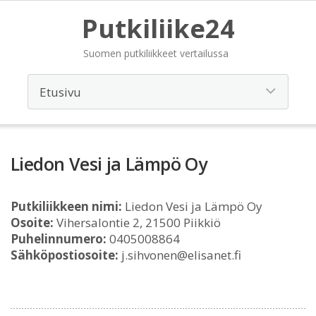
Putkiliike24
Suomen putkiliikkeet vertailussa
Liedon Vesi ja Lämpö Oy
Putkiliikkeen nimi:
Liedon Vesi ja Lämpö Oy
Osoite:
Vihersalontie 2, 21500 Piikkiö
Puhelinnumero:
0405008864
Sähköpostiosoite:
j.sihvonen@elisanet.fi