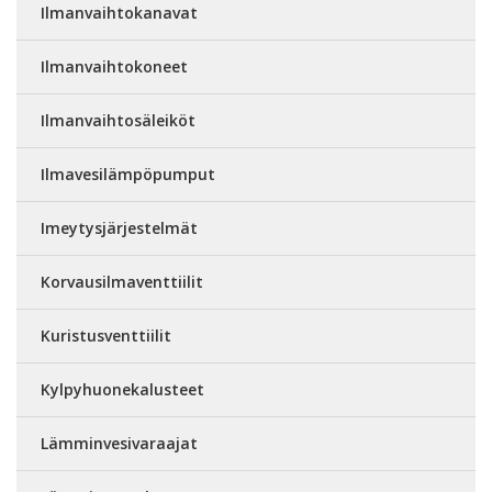
Ilmanvaihtokanavat
Ilmanvaihtokoneet
Ilmanvaihtosäleiköt
Ilmavesilämpöpumput
Imeytysjärjestelmät
Korvausilmaventtiilit
Kuristusventtiilit
Kylpyhuonekalusteet
Lämminvesivaraajat