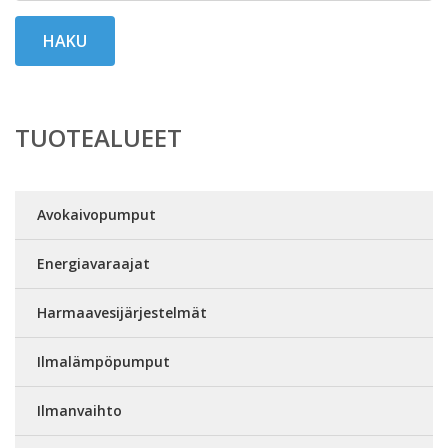
HAKU
TUOTEALUEET
Avokaivopumput
Energiavaraajat
Harmaavesijärjestelmät
Ilmalämpöpumput
Ilmanvaihto