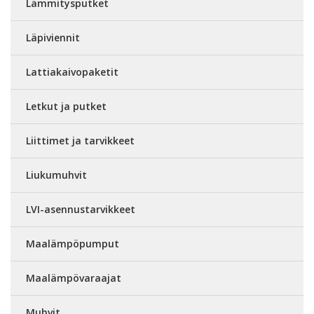
Lämmitysputket
Läpiviennit
Lattiakaivopaketit
Letkut ja putket
Liittimet ja tarvikkeet
Liukumuhvit
LVI-asennustarvikkeet
Maalämpöpumput
Maalämpövaraajat
Muhvit