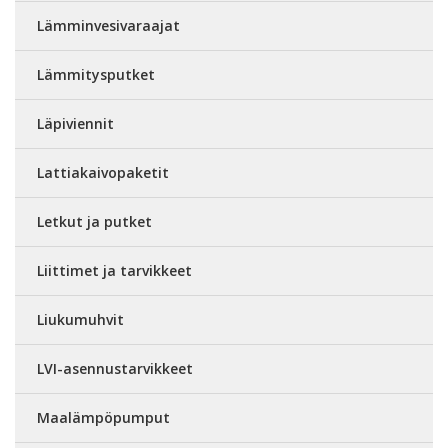
Lämminvesivaraajat
Lämmitysputket
Läpiviennit
Lattiakaivopaketit
Letkut ja putket
Liittimet ja tarvikkeet
Liukumuhvit
LVI-asennustarvikkeet
Maalämpöpumput