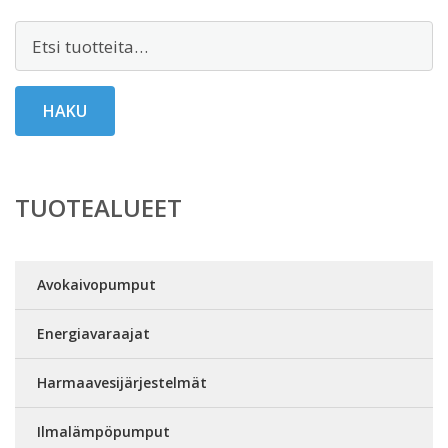
Etsi:
HAKU
TUOTEALUEET
Avokaivopumput
Energiavaraajat
Harmaavesijärjestelmät
Ilmalämpöpumput