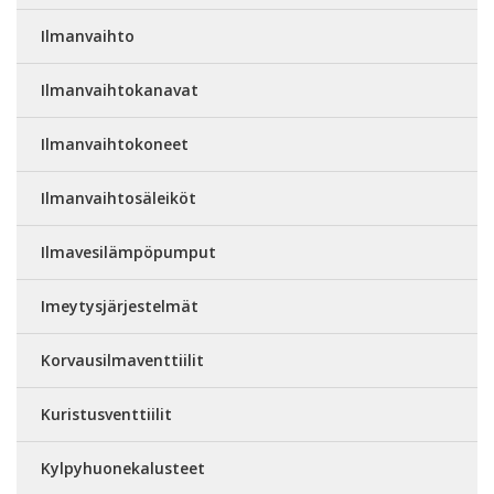
Ilmanvaihto
Ilmanvaihtokanavat
Ilmanvaihtokoneet
Ilmanvaihtosäleiköt
Ilmavesilämpöpumput
Imeytysjärjestelmät
Korvausilmaventtiilit
Kuristusventtiilit
Kylpyhuonekalusteet