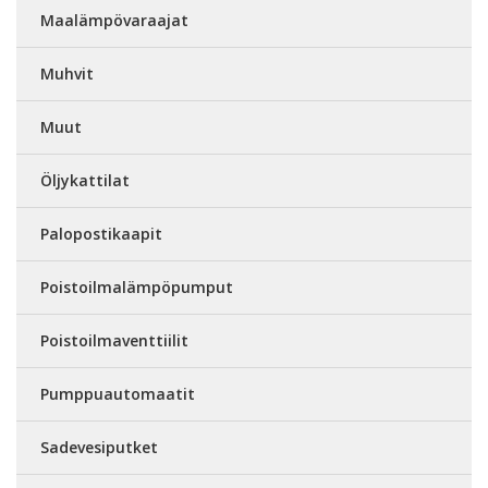
Maalämpövaraajat
Muhvit
Muut
Öljykattilat
Palopostikaapit
Poistoilmalämpöpumput
Poistoilmaventtiilit
Pumppuautomaatit
Sadevesiputket