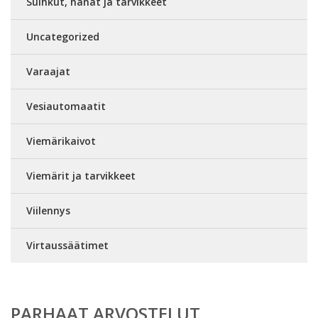
Suihkut, hanat ja tarvikkeet
Uncategorized
Varaajat
Vesiautomaatit
Viemärikaivot
Viemärit ja tarvikkeet
Viilennys
Virtaussäätimet
PARHAAT ARVOSTELUT