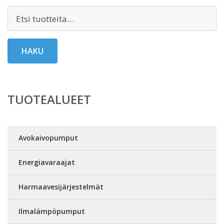
Etsi:
HAKU
TUOTEALUEET
Avokaivopumput
Energiavaraajat
Harmaavesijärjestelmät
Ilmalämpöpumput