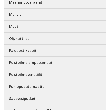
Maalämpövaraajat
Muhvit
Muut
Öljykattilat
Palopostikaapit
Poistoilmalämpöpumput
Poistoilmaventtiilit
Pumppuautomaatit
Sadevesiputket