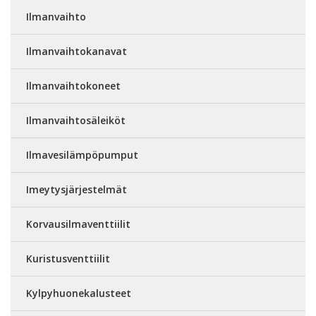
Ilmanvaihto
Ilmanvaihtokanavat
Ilmanvaihtokoneet
Ilmanvaihtosäleiköt
Ilmavesilämpöpumput
Imeytysjärjestelmät
Korvausilmaventtiilit
Kuristusventtiilit
Kylpyhuonekalusteet