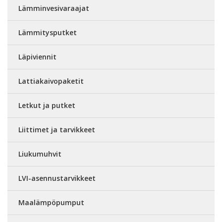
Lämminvesivaraajat
Lämmitysputket
Läpiviennit
Lattiakaivopaketit
Letkut ja putket
Liittimet ja tarvikkeet
Liukumuhvit
LVI-asennustarvikkeet
Maalämpöpumput