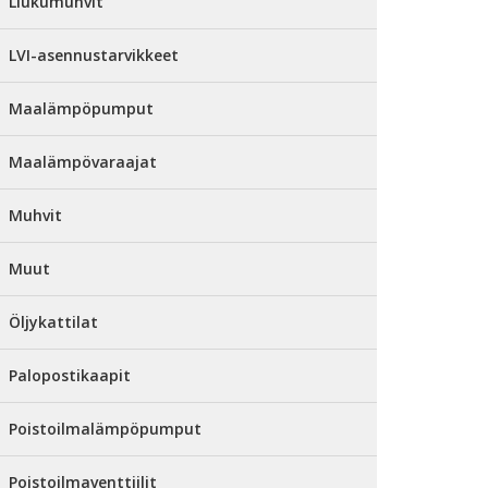
Liukumuhvit
LVI-asennustarvikkeet
Maalämpöpumput
Maalämpövaraajat
Muhvit
Muut
Öljykattilat
Palopostikaapit
Poistoilmalämpöpumput
Poistoilmaventtiilit