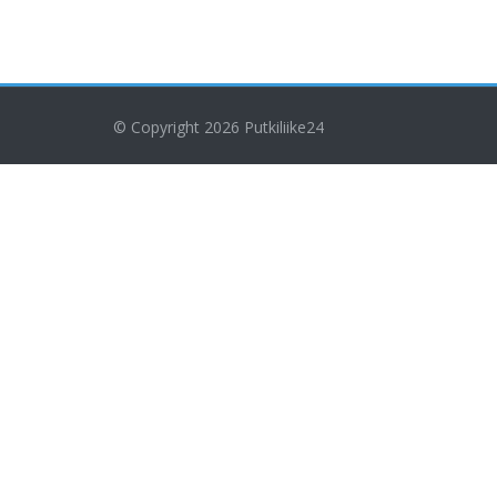
© Copyright 2026
Putkiliike24