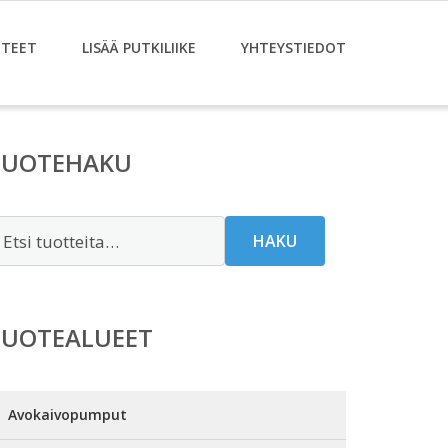
TEET
LISÄÄ PUTKILIIKE
YHTEYSTIEDOT
TUOTEHAKU
tsi:
HAKU
TUOTEALUEET
Avokaivopumput