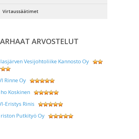
Virtaussäätimet
PARHAAT ARVOSTELUT
alasjärven Vesijohtoliike Kannosto Oy
VI Rinne Oy
uho Koskinen
VI-Eristys Rinis
iriston Putkityö Oy