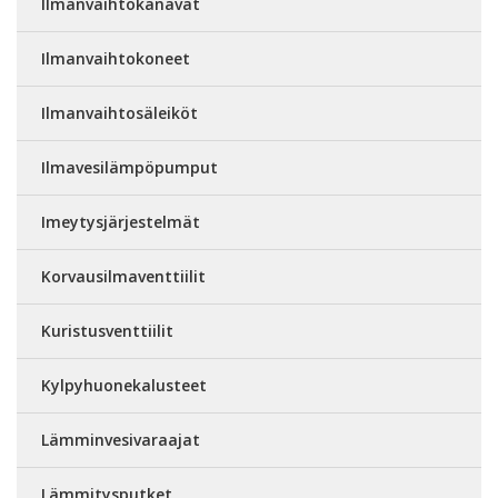
Ilmanvaihtokanavat
Ilmanvaihtokoneet
Ilmanvaihtosäleiköt
Ilmavesilämpöpumput
Imeytysjärjestelmät
Korvausilmaventtiilit
Kuristusventtiilit
Kylpyhuonekalusteet
Lämminvesivaraajat
Lämmitysputket