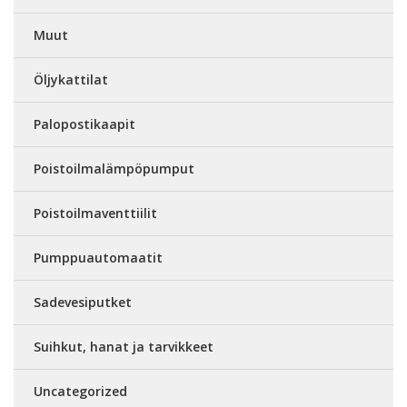
Muut
Öljykattilat
Palopostikaapit
Poistoilmalämpöpumput
Poistoilmaventtiilit
Pumppuautomaatit
Sadevesiputket
Suihkut, hanat ja tarvikkeet
Uncategorized