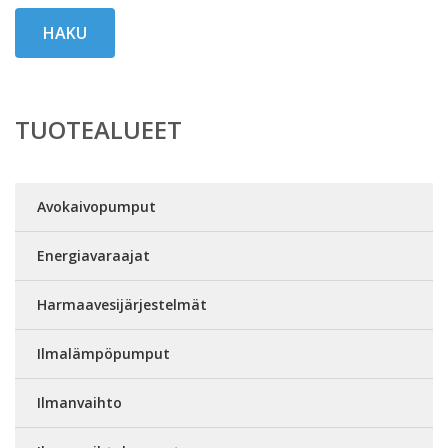
HAKU
TUOTEALUEET
Avokaivopumput
Energiavaraajat
Harmaavesijärjestelmät
Ilmalämpöpumput
Ilmanvaihto