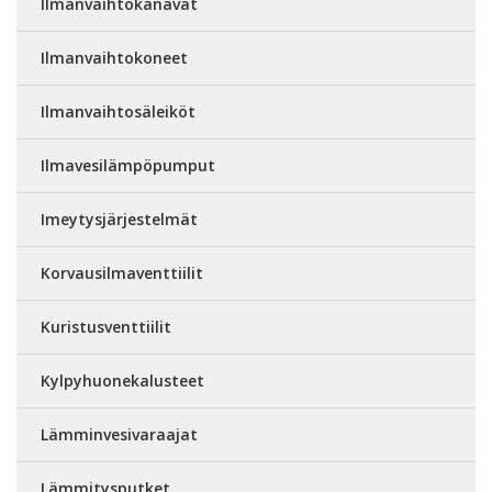
Ilmanvaihtokanavat
Ilmanvaihtokoneet
Ilmanvaihtosäleiköt
Ilmavesilämpöpumput
Imeytysjärjestelmät
Korvausilmaventtiilit
Kuristusventtiilit
Kylpyhuonekalusteet
Lämminvesivaraajat
Lämmitysputket