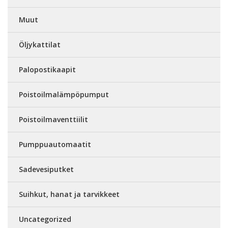
Muut
Öljykattilat
Palopostikaapit
Poistoilmalämpöpumput
Poistoilmaventtiilit
Pumppuautomaatit
Sadevesiputket
Suihkut, hanat ja tarvikkeet
Uncategorized