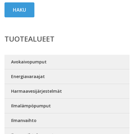
HAKU
TUOTEALUEET
Avokaivopumput
Energiavaraajat
Harmaavesijärjestelmät
Ilmalämpöpumput
Ilmanvaihto