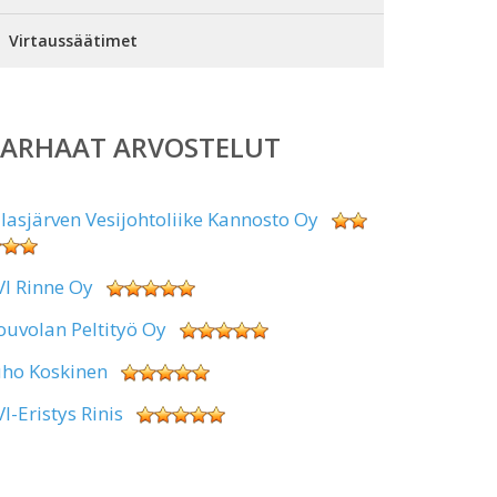
Virtaussäätimet
PARHAAT ARVOSTELUT
alasjärven Vesijohtoliike Kannosto Oy
VI Rinne Oy
ouvolan Peltityö Oy
uho Koskinen
VI-Eristys Rinis