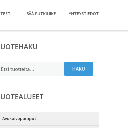
TEET
LISÄÄ PUTKILIIKE
YHTEYSTIEDOT
TUOTEHAKU
tsi:
HAKU
TUOTEALUEET
Avokaivopumput