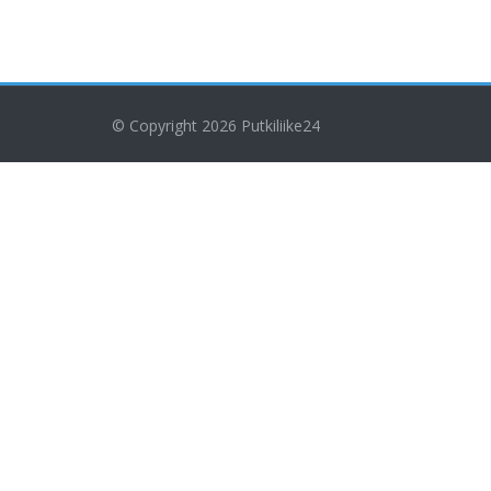
© Copyright 2026
Putkiliike24