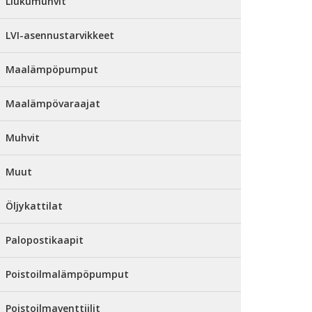
Liukumuhvit
LVI-asennustarvikkeet
Maalämpöpumput
Maalämpövaraajat
Muhvit
Muut
Öljykattilat
Palopostikaapit
Poistoilmalämpöpumput
Poistoilmaventtiilit