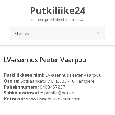
Putkiliike24
Suomen putkiliikkeet vertailussa
LV-asennus Peeter Vaarpuu
Putkiliikkeen nimi:
LV-asennus Peeter Vaarpuu
Osoite:
Sotilaankatu 7 E 43, 33710 Tampere
Puhelinnumero:
0408457857
Sähköpostiosoite:
petsile@hot.ee
Kotisivut:
www.lvasennuspeeter.com