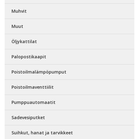
Muhvit
Muut
Öljykattilat
Palopostikaapit
Poistoilmalämpöpumput
Poistoilmaventtiilit
Pumppuautomaatit
Sadevesiputket
Suihkut, hanat ja tarvikkeet