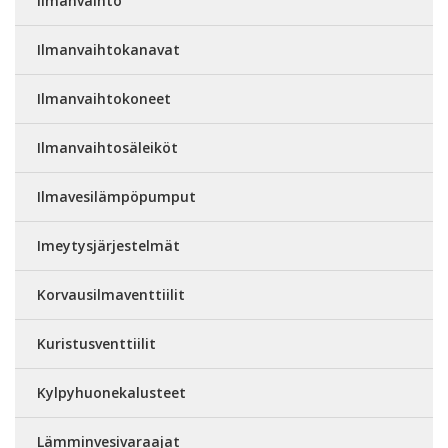
Ilmanvaihto
Ilmanvaihtokanavat
Ilmanvaihtokoneet
Ilmanvaihtosäleiköt
Ilmavesilämpöpumput
Imeytysjärjestelmät
Korvausilmaventtiilit
Kuristusventtiilit
Kylpyhuonekalusteet
Lämminvesivaraajat