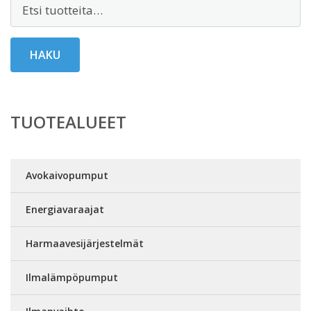
Etsi:
HAKU
TUOTEALUEET
Avokaivopumput
Energiavaraajat
Harmaavesijärjestelmät
Ilmalämpöpumput