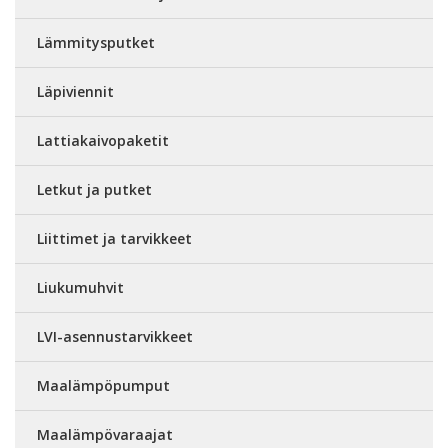
Lämmitysputket
Läpiviennit
Lattiakaivopaketit
Letkut ja putket
Liittimet ja tarvikkeet
Liukumuhvit
LVI-asennustarvikkeet
Maalämpöpumput
Maalämpövaraajat