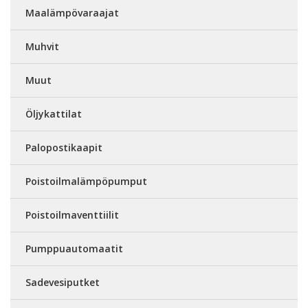
Maalämpövaraajat
Muhvit
Muut
Öljykattilat
Palopostikaapit
Poistoilmalämpöpumput
Poistoilmaventtiilit
Pumppuautomaatit
Sadevesiputket