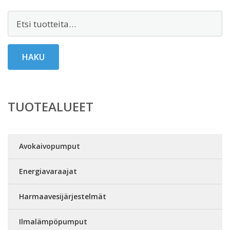
Etsi:
HAKU
TUOTEALUEET
Avokaivopumput
Energiavaraajat
Harmaavesijärjestelmät
Ilmalämpöpumput