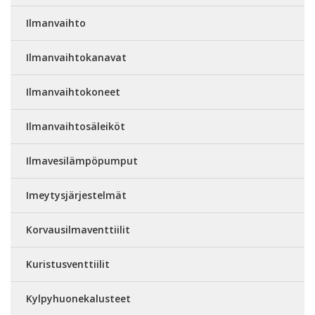
Ilmanvaihto
Ilmanvaihtokanavat
Ilmanvaihtokoneet
Ilmanvaihtosäleiköt
Ilmavesilämpöpumput
Imeytysjärjestelmät
Korvausilmaventtiilit
Kuristusventtiilit
Kylpyhuonekalusteet