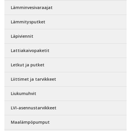
Lämminvesivaraajat
Lämmitysputket
Läpiviennit
Lattiakaivopaketit
Letkut ja putket
Liittimet ja tarvikkeet
Liukumuhvit
LVI-asennustarvikkeet
Maalämpöpumput