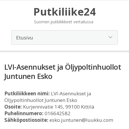
Putkiliike24
Suomen putkiliikkeet vertailussa
LVI-Asennukset ja Öljypoltinhuollot
Juntunen Esko
Putkiliikkeen nimi:
LVI-Asennukset ja
Öljypoltinhuollot Juntunen Esko
Osoite:
Kurjennivatie 145, 99100 Kittilä
Puhelinnumero:
016642582
Sähköpostiosoite:
esko.juntunen@luukku.com