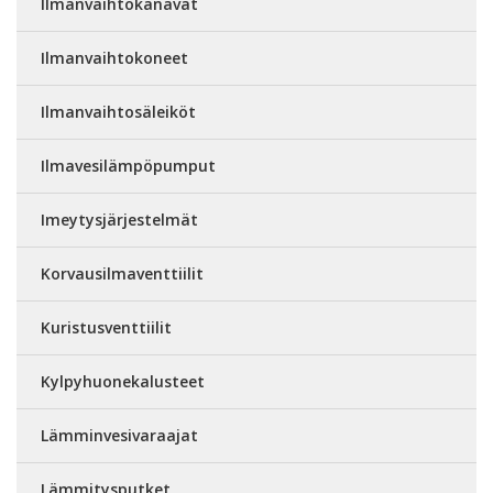
Ilmanvaihtokanavat
Ilmanvaihtokoneet
Ilmanvaihtosäleiköt
Ilmavesilämpöpumput
Imeytysjärjestelmät
Korvausilmaventtiilit
Kuristusventtiilit
Kylpyhuonekalusteet
Lämminvesivaraajat
Lämmitysputket