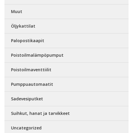
Muut
Öljykattilat
Palopostikaapit
Poistoilmalämpöpumput
Poistoilmaventtiilit
Pumppuautomaatit
Sadevesiputket
Suihkut, hanat ja tarvikkeet
Uncategorized