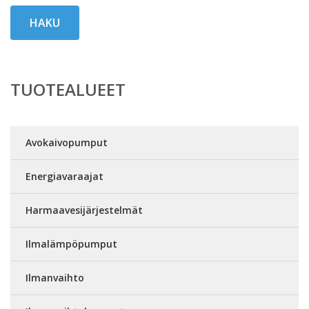
HAKU
TUOTEALUEET
Avokaivopumput
Energiavaraajat
Harmaavesijärjestelmät
Ilmalämpöpumput
Ilmanvaihto