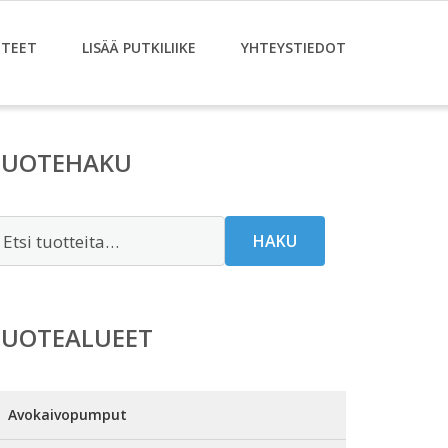
TEET
LISÄÄ PUTKILIIKE
YHTEYSTIEDOT
TUOTEHAKU
tsi:
HAKU
TUOTEALUEET
Avokaivopumput