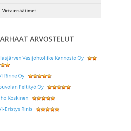
Virtaussäätimet
PARHAAT ARVOSTELUT
alasjärven Vesijohtoliike Kannosto Oy
VI Rinne Oy
ouvolan Peltityö Oy
uho Koskinen
VI-Eristys Rinis