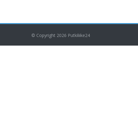
© Copyright 2026
Putkiliike24