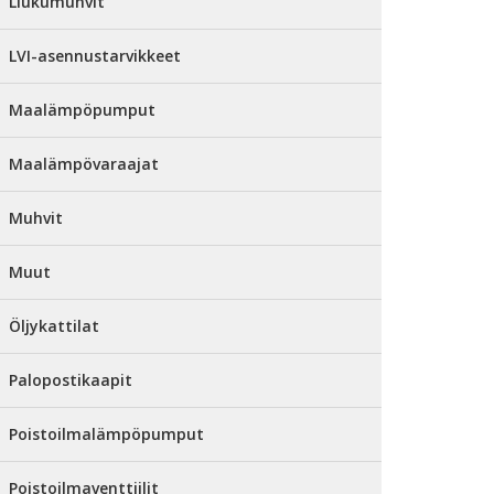
Liukumuhvit
LVI-asennustarvikkeet
Maalämpöpumput
Maalämpövaraajat
Muhvit
Muut
Öljykattilat
Palopostikaapit
Poistoilmalämpöpumput
Poistoilmaventtiilit