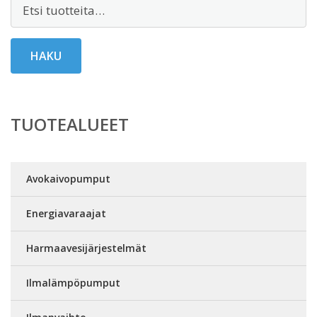
Etsi:
HAKU
TUOTEALUEET
Avokaivopumput
Energiavaraajat
Harmaavesijärjestelmät
Ilmalämpöpumput