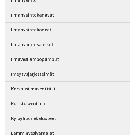
Ilmanvaihto
Ilmanvaihtokanavat
Ilmanvaihtokoneet
Ilmanvaihtosäleiköt
Ilmavesilämpöpumput
Imeytysjärjestelmät
Korvausilmaventtiilit
Kuristusventtiilit
Kylpyhuonekalusteet
Lämminvesivaraajat