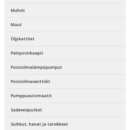
Muhvit
Muut
Öljykattilat
Palopostikaapit
Poistoilmalämpöpumput
Poistoilmaventtiilit
Pumppuautomaatit
Sadevesiputket
Suihkut, hanat ja tarvikkeet