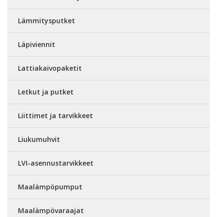
Lämmitysputket
Läpiviennit
Lattiakaivopaketit
Letkut ja putket
Liittimet ja tarvikkeet
Liukumuhvit
LVI-asennustarvikkeet
Maalämpöpumput
Maalämpövaraajat